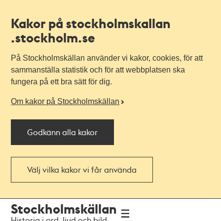
Kakor på stockholmskallan
.stockholm.se
På Stockholmskällan använder vi kakor, cookies, för att
sammanställa statistik och för att webbplatsen ska
fungera på ett bra sätt för dig.
Om kakor på Stockholmskällan
Godkänn alla kakor
Välj vilka kakor vi får använda
Till
Till
Stockholmskällan
navigationen
huvudinnehållet
Historia i ord, ljud och bild