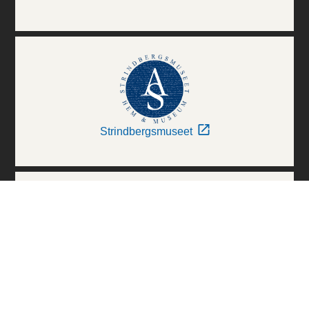
Strindbergsmuseet
Thielska Galleriet