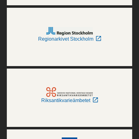
Regionarkivet Stockholm
Riksantikvarieämbetet