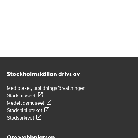
Kontakt
Stockholmskällan
Stockholmskällan drivs av
Medioteket, utbildningsförvaltningen
Stadsmuseet
Medeltidsmuseet
Stadsbiblioteket
Stadsarkivet
Om webbplatsen