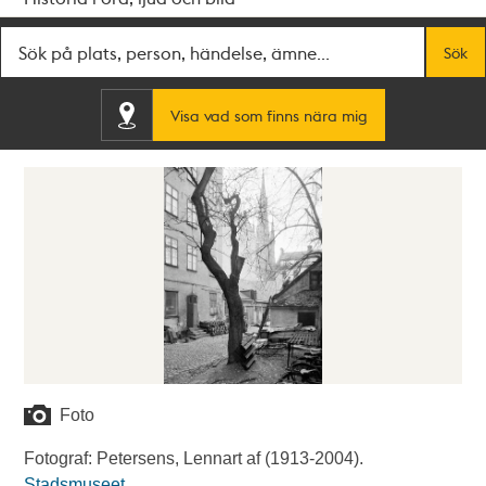
Fritextsök
Sök
Visa vad som finns nära mig
Foto
Fotograf: Petersens, Lennart af (1913-2004).
Stadsmuseet