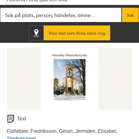
Fritextsök
Sök
Visa vad som finns nära mig
Text
Författare: Fredriksson, Göran, Jermsten, Elisabet.
Stadsmuseet