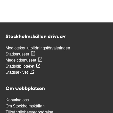
Kontakt
Stockholmskällan
Stockholmskällan drivs av
Medioteket, utbildningsförvaltningen
Stadsmuseet
Medeltidsmuseet
Stadsbiblioteket
Stadsarkivet
Om webbplatsen
Kontakta oss
Om Stockholmskällan
Tillgänglighetsredogörelse