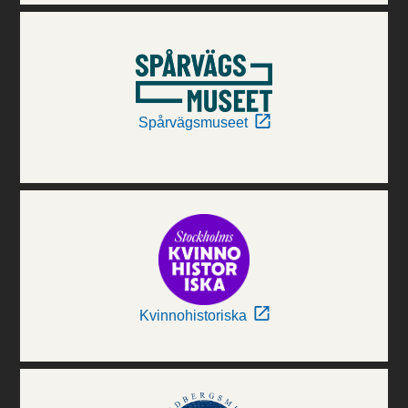
Spårvägsmuseet
Kvinnohistoriska