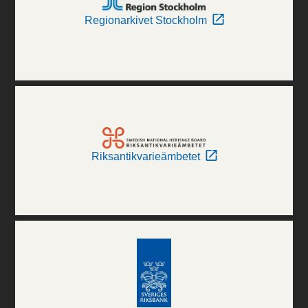
Regionarkivet Stockholm
Riksantikvarieämbetet