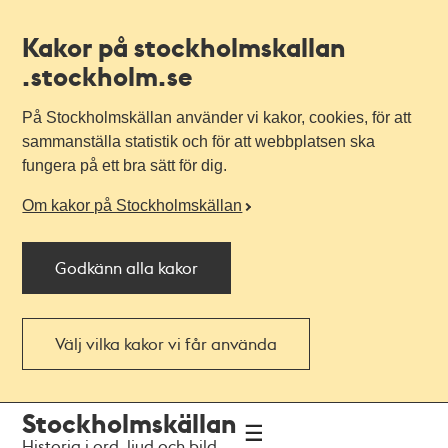
Kakor på stockholmskallan
.stockholm.se
På Stockholmskällan använder vi kakor, cookies, för att
sammanställa statistik och för att webbplatsen ska
fungera på ett bra sätt för dig.
Om kakor på Stockholmskällan
Godkänn alla kakor
Välj vilka kakor vi får använda
Till
Till
Stockholmskällan
navigationen
huvudinnehållet
Historia i ord, ljud och bild