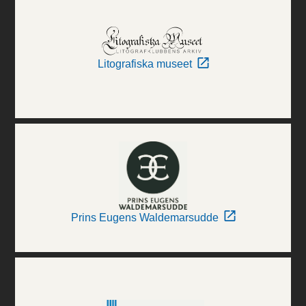
Litografiska museet
Prins Eugens Waldemarsudde