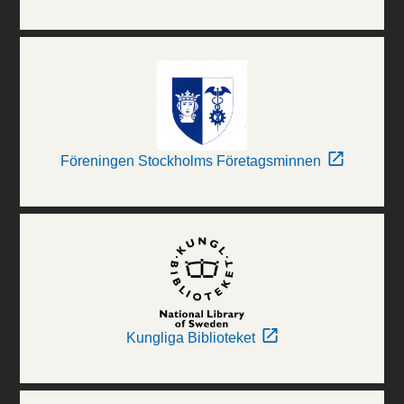
Föreningen Stockholms Företagsminnen
Kungliga Biblioteket