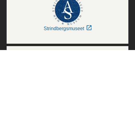
Strindbergsmuseet
Thielska Galleriet