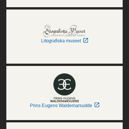
Litografiska museet
Prins Eugens Waldemarsudde