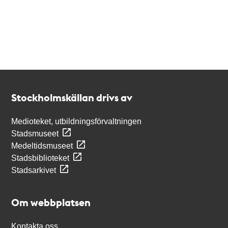
Kontakt
Stockholmskällan
Stockholmskällan drivs av
Medioteket, utbildningsförvaltningen
Stadsmuseet
Medeltidsmuseet
Stadsbiblioteket
Stadsarkivet
Om webbplatsen
Kontakta oss