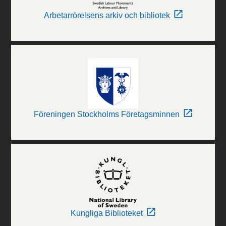
Arbetarrörelsens arkiv och bibliotek
Föreningen Stockholms Företagsminnen
Kungliga Biblioteket