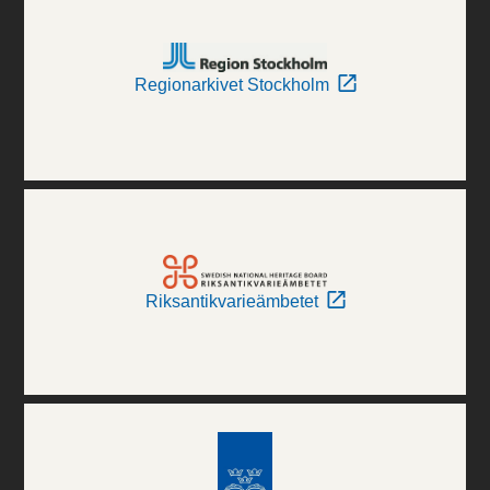
Regionarkivet Stockholm
Riksantikvarieämbetet