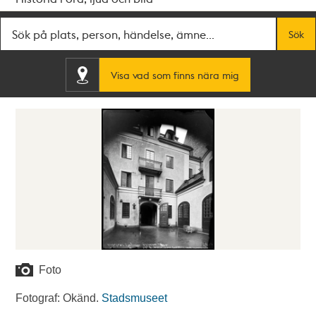
Fritextsök
Sök
Visa vad som finns nära mig
Foto
Fotograf: Okänd.
Stadsmuseet