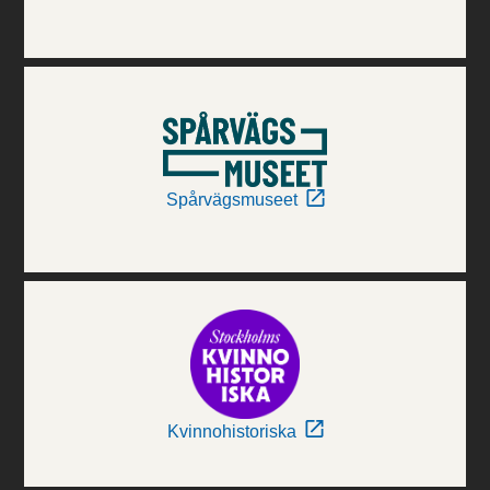
Spårvägsmuseet
Kvinnohistoriska