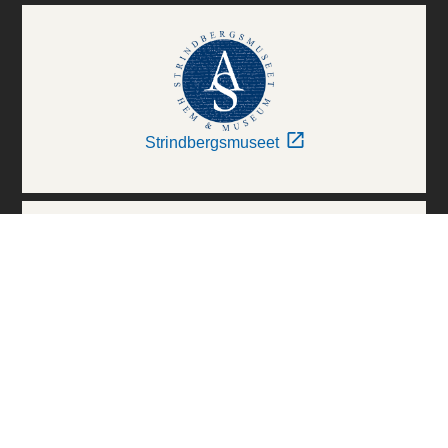
Strindbergsmuseet
Thielska Galleriet