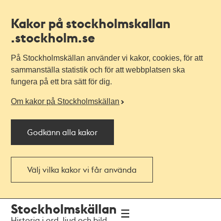
Kakor på stockholmskallan
.stockholm.se
På Stockholmskällan använder vi kakor, cookies, för att
sammanställa statistik och för att webbplatsen ska
fungera på ett bra sätt för dig.
Om kakor på Stockholmskällan
Godkänn alla kakor
Välj vilka kakor vi får använda
Till
Till
Stockholmskällan
navigationen
huvudinnehållet
Historia i ord, ljud och bild