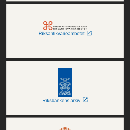
Riksantikvarieämbetet
Riksbankens arkiv