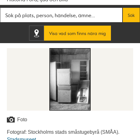
Fritextsök
Sök
Visa vad som finns nära mig
Foto
Fotograf: Stockholms stads småstugebyrå (SMÅA).
Stadsmuseet