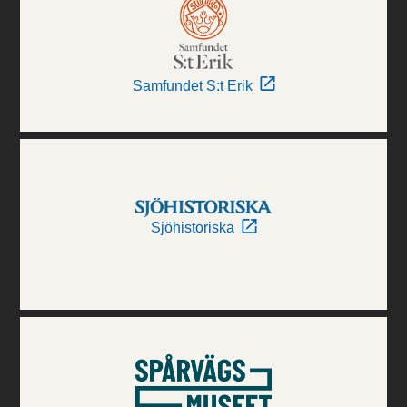
Samfundet S:t Erik
Sjöhistoriska