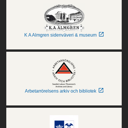
K A Almgren sidenväveri & museum
Arbetarrörelsens arkiv och bibliotek