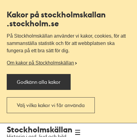
Kakor på stockholmskallan
.stockholm.se
På Stockholmskällan använder vi kakor, cookies, för att
sammanställa statistik och för att webbplatsen ska
fungera på ett bra sätt för dig.
Om kakor på Stockholmskällan
Godkänn alla kakor
Välj vilka kakor vi får använda
Till
Till
Stockholmskällan
navigationen
huvudinnehållet
Historia i ord, ljud och bild