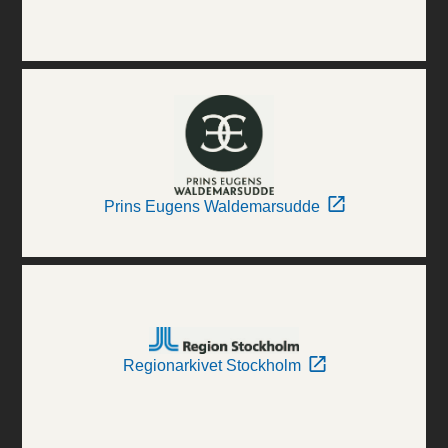
Prins Eugens Waldemarsudde
Regionarkivet Stockholm