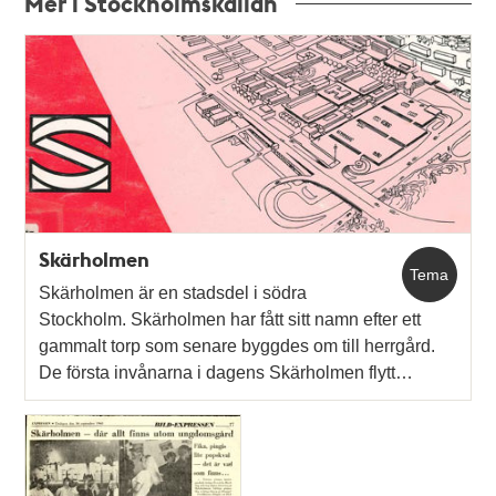
Mer i Stockholmskällan
Relaterade
poster
och
teman
Skärholmen
Tema
Skärholmen är en stadsdel i södra
Stockholm. Skärholmen har fått sitt namn efter ett
gammalt torp som senare byggdes om till herrgård.
De första invånarna i dagens Skärholmen flytt…