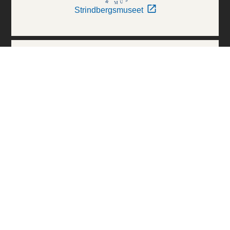
Strindbergsmuseet
Thielska Galleriet
Världskulturmuseerna