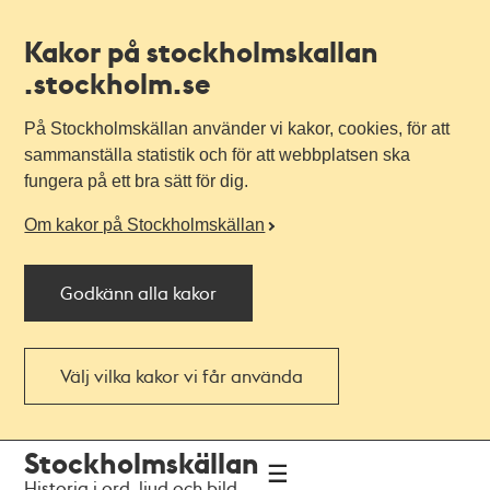
Kakor på stockholmskallan
.stockholm.se
På Stockholmskällan använder vi kakor, cookies, för att
sammanställa statistik och för att webbplatsen ska
fungera på ett bra sätt för dig.
Om kakor på Stockholmskällan
Godkänn alla kakor
Välj vilka kakor vi får använda
Till
Till
Stockholmskällan
navigationen
huvudinnehållet
Historia i ord, ljud och bild