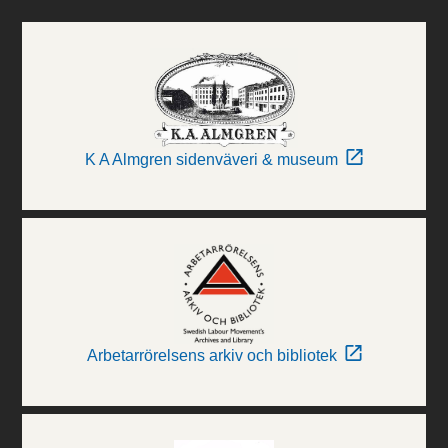
K A Almgren sidenväveri & museum
Arbetarrörelsens arkiv och bibliotek