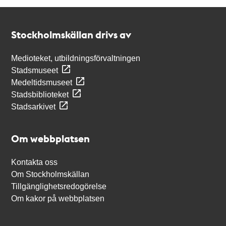
Kontakt
Stockholmskällan
Stockholmskällan drivs av
Medioteket, utbildningsförvaltningen
Stadsmuseet
Medeltidsmuseet
Stadsbiblioteket
Stadsarkivet
Om webbplatsen
Kontakta oss
Om Stockholmskällan
Tillgänglighetsredogörelse
Om kakor på webbplatsen