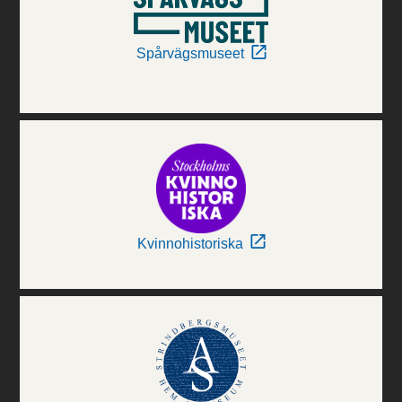
Spårvägsmuseet
Kvinnohistoriska