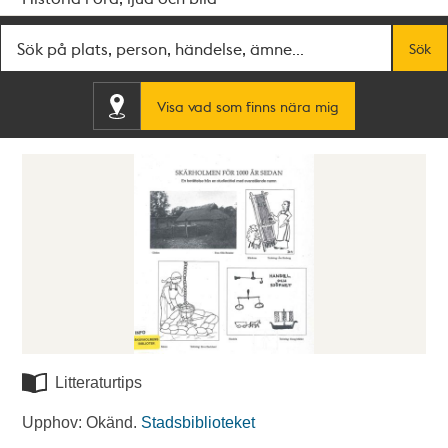
Fritextsök
Sök
Visa vad som finns nära mig
Litteraturtips
Upphov: Okänd.
Stadsbiblioteket