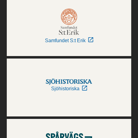
Samfundet S:t Erik
Sjöhistoriska