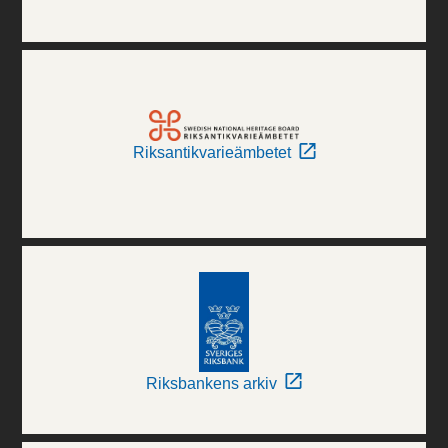
Riksantikvarieämbetet
Riksbankens arkiv