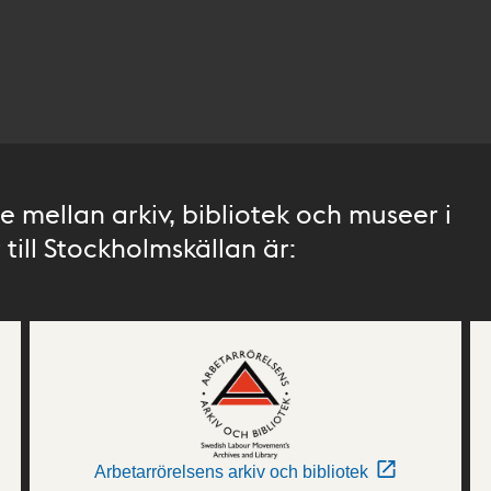
 mellan arkiv, bibliotek och museer i
till Stockholmskällan är:
Arbetarrörelsens arkiv och bibliotek