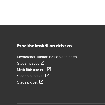
Kontakt
Stockholmskällan
Stockholmskällan drivs av
Medioteket, utbildningsförvaltningen
Stadsmuseet
Medeltidsmuseet
Stadsbiblioteket
Stadsarkivet