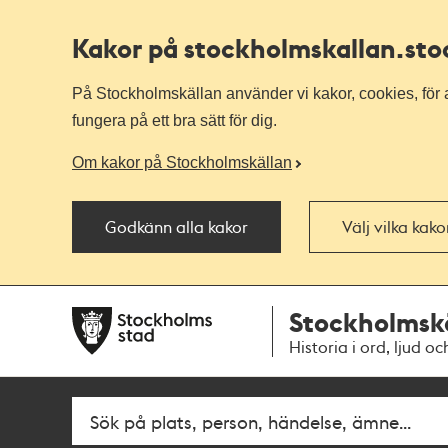
Kakor på stockholmskallan
.st
På Stockholmskällan använder vi kakor, cookies, för a
fungera på ett bra sätt för dig.
Om kakor på Stockholmskällan
Godkänn alla kakor
Välj vilka kak
Till
Till
Stockholmsk
navigationen
huvudinnehållet
Historia i ord, ljud oc
Fritextsök