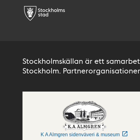
Stockholmskällan är ett samarbete
Stockholm. Partnerorganisationer 
K A Almgren sidenväveri & museum