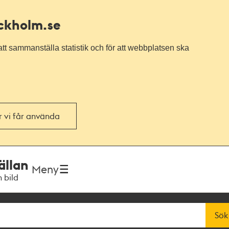
ockholm.se
tt sammanställa statistik och för att webbplatsen ska
or vi får använda
ällan
Meny
h bild
Sök