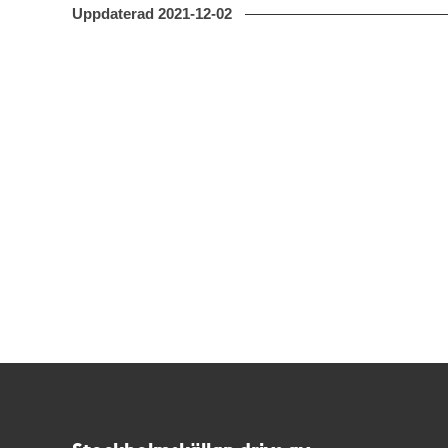
Uppdaterad
2021-12-02
Kontakt
Stockholmskällan