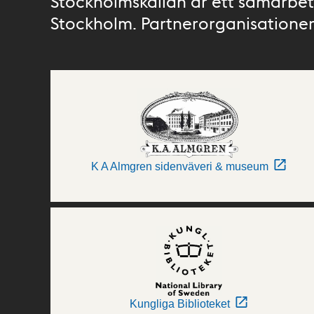
Stockholmskällan är ett samarbete
Stockholm. Partnerorganisationer 
K A Almgren sidenväveri & museum
Kungliga Biblioteket