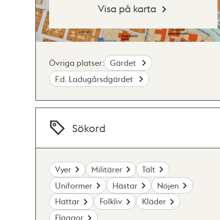
Visa på karta
Övriga platser:
Gärdet
F.d. Ladugårsdgärdet
Sökord
Vyer
Militärer
Tält
Uniformer
Hästar
Nöjen
Hattar
Folkliv
Kläder
Flaggor