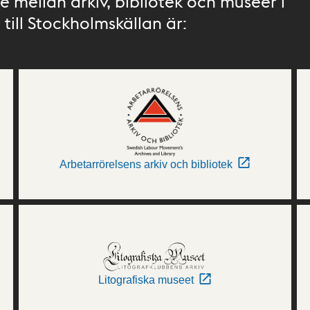
 mellan arkiv, bibliotek och museer i
till Stockholmskällan är:
Arbetarrörelsens arkiv och bibliotek
Litografiska museet