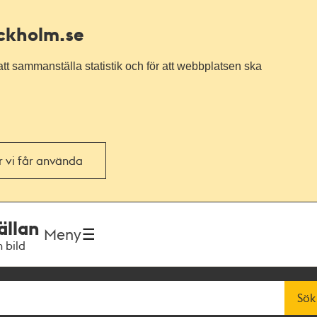
ockholm.se
tt sammanställa statistik och för att webbplatsen ska
or vi får använda
ällan
Meny
h bild
Sök