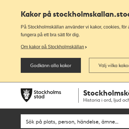
Kakor på stockholmskallan
.st
På Stockholmskällan använder vi kakor, cookies, för a
fungera på ett bra sätt för dig.
Om kakor på Stockholmskällan
Godkänn alla kakor
Välj vilka kak
Till
Till
Stockholmsk
navigationen
huvudinnehållet
Historia i ord, ljud oc
Fritextsök