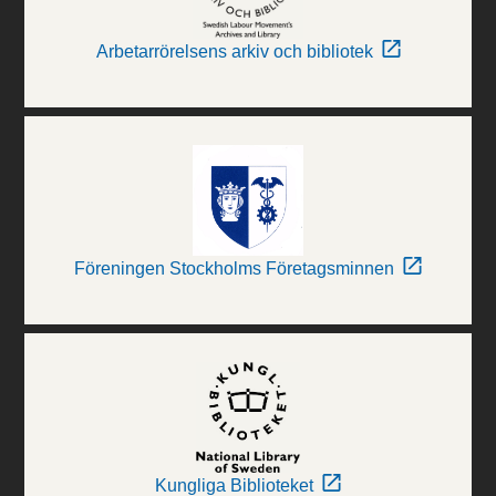
Arbetarrörelsens arkiv och bibliotek
Föreningen Stockholms Företagsminnen
Kungliga Biblioteket