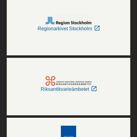
Regionarkivet Stockholm
Riksantikvarieämbetet