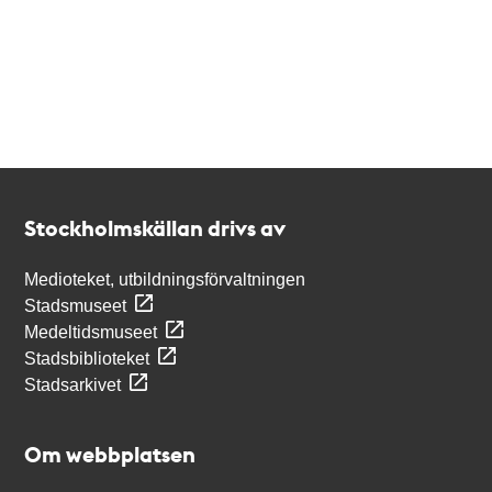
Kontakt
Stockholmskällan
Stockholmskällan drivs av
Medioteket, utbildningsförvaltningen
Stadsmuseet
Medeltidsmuseet
Stadsbiblioteket
Stadsarkivet
Om webbplatsen