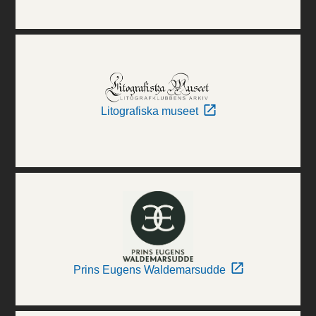
Litografiska museet
Prins Eugens Waldemarsudde