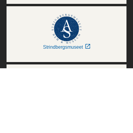
Strindbergsmuseet
Thielska Galleriet