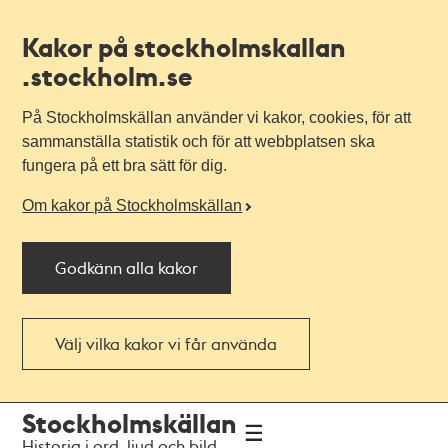
Kakor på stockholmskallan
.stockholm.se
På Stockholmskällan använder vi kakor, cookies, för att
sammanställa statistik och för att webbplatsen ska
fungera på ett bra sätt för dig.
Om kakor på Stockholmskällan
Godkänn alla kakor
Välj vilka kakor vi får använda
Till
Till
Stockholmskällan
navigationen
huvudinnehållet
Historia i ord, ljud och bild