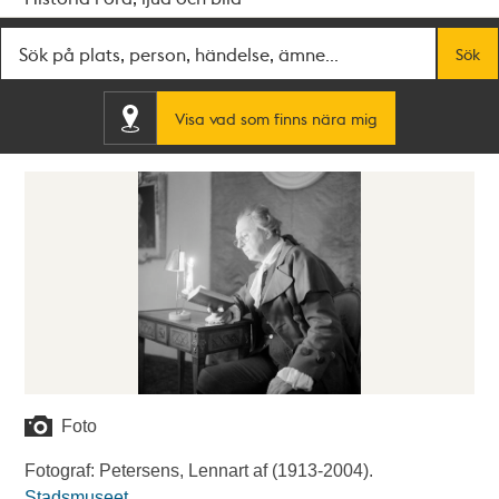
Fritextsök
Sök
Visa vad som finns nära mig
Foto
Fotograf: Petersens, Lennart af (1913-2004).
Stadsmuseet