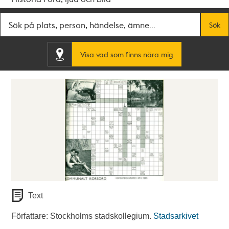
Fritextsök
Sök
Visa vad som finns nära mig
Text
Författare: Stockholms stadskollegium.
Stadsarkivet