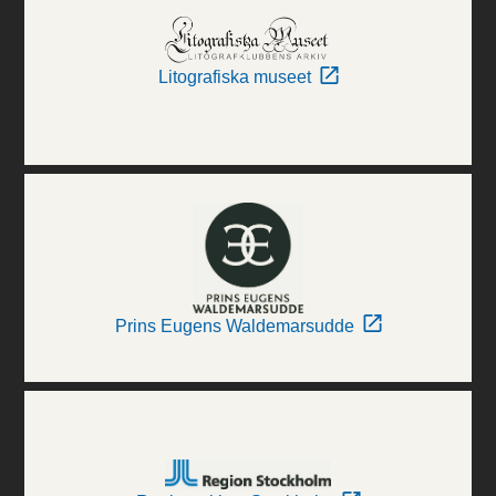
Litografiska museet
Prins Eugens Waldemarsudde