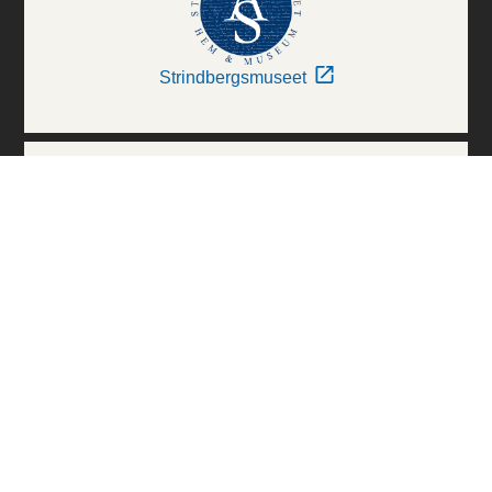
Strindbergsmuseet
Thielska Galleriet
Världskulturmuseerna