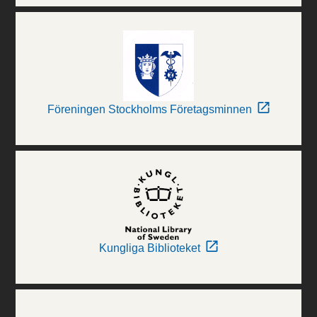
Föreningen Stockholms Företagsminnen
Kungliga Biblioteket