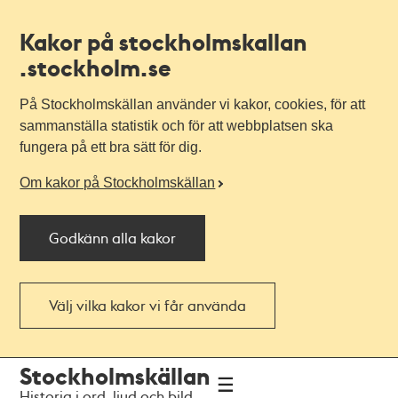
Kakor på stockholmskallan
.stockholm.se
På Stockholmskällan använder vi kakor, cookies, för att
sammanställa statistik och för att webbplatsen ska
fungera på ett bra sätt för dig.
Om kakor på Stockholmskällan
Godkänn alla kakor
Välj vilka kakor vi får använda
Till
Till
Stockholmskällan
navigationen
huvudinnehållet
Historia i ord, ljud och bild