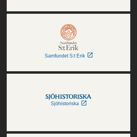
Samfundet S:t Erik
Sjöhistoriska