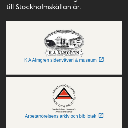
till Stockholmskällan är:
K A Almgren sidenväveri & museum
Arbetarrörelsens arkiv och bibliotek