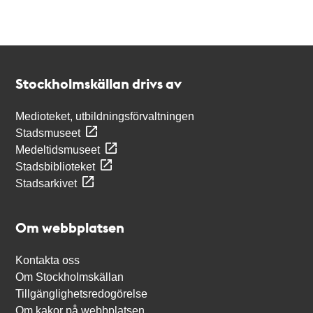
Kontakt
Stockholmskällan
Stockholmskällan drivs av
Medioteket, utbildningsförvaltningen
Stadsmuseet
Medeltidsmuseet
Stadsbiblioteket
Stadsarkivet
Om webbplatsen
Kontakta oss
Om Stockholmskällan
Tillgänglighetsredogörelse
Om kakor på webbplatsen