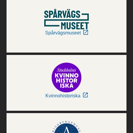
Spårvägsmuseet
Kvinnohistoriska