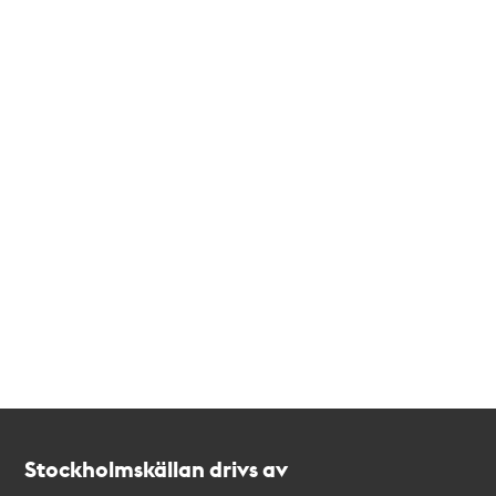
Kontakt
Stockholmskällan
Stockholmskällan drivs av