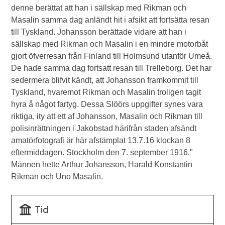
denne berättat att han i sällskap med Rikman och
Masalin samma dag anländt hit i afsikt att fortsätta resan
till Tyskland. Johansson berättade vidare att han i
sällskap med Rikman och Masalin i en mindre motorbåt
gjort öfverresan från Finland till Holmsund utanför Umeå.
De hade samma dag fortsatt resan till Trelleborg. Det har
sedermera blifvit kändt, att Johansson framkommit till
Tyskland, hvaremot Rikman och Masalin troligen tagit
hyra å något fartyg. Dessa Slöörs uppgifter synes vara
riktiga, ity att ett af Johansson, Masalin och Rikman till
polisinrättningen i Jakobstad härifrån staden afsändt
amatörfotografi är här afstämplat 13.7.16 klockan 8
eftermiddagen. Stockholm den 7. september 1916."
Männen hette Arthur Johansson, Harald Konstantin
Rikman och Uno Masalin.
Tid