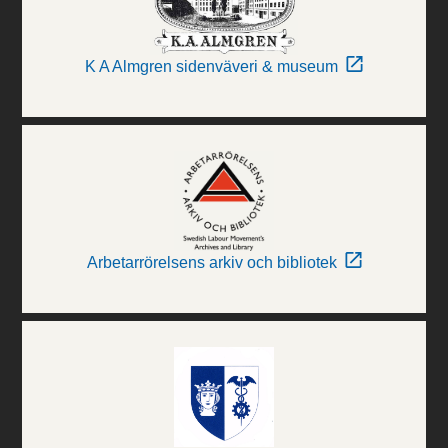
K A Almgren sidenväveri & museum
Arbetarrörelsens arkiv och bibliotek