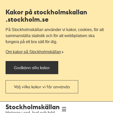
Kakor på stockholmskallan
.stockholm.se
På Stockholmskällan använder vi kakor, cookies, för att
sammanställa statistik och för att webbplatsen ska
fungera på ett bra sätt för dig.
Om kakor på Stockholmskällan
Godkänn alla kakor
Välj vilka kakor vi får använda
Till
Till
Stockholmskällan
navigationen
huvudinnehållet
Historia i ord, ljud och bild