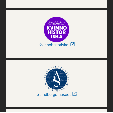
Kvinnohistoriska
Strindbergsmuseet