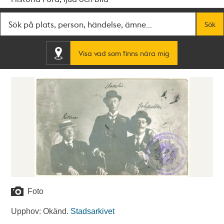
Fritextsök
Sök
Visa vad som finns nära mig
Foto
Upphov: Okänd.
Stadsarkivet