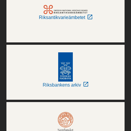
Riksantikvarieämbetet
Riksbankens arkiv