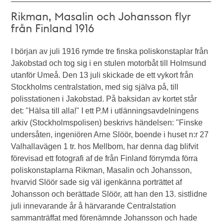
Rikman, Masalin och Johansson flyr
från Finland 1916
I början av juli 1916 rymde tre finska poliskonstaplar från
Jakobstad och tog sig i en stulen motorbåt till Holmsund
utanför Umeå. Den 13 juli skickade de ett vykort från
Stockholms centralstation, med sig själva på, till
polisstationen i Jakobstad. På baksidan av kortet står
det: "Hälsa till alla!" I ett P.M i utlänningsavdelningens
arkiv (Stockholmspolisen) beskrivs händelsen: "Finske
undersåten, ingeniören Arne Slöör, boende i huset n:r 27
Valhallavägen 1 tr. hos Mellbom, har denna dag blifvit
förevisad ett fotografi af de från Finland förrymda förra
poliskonstaplarna Rikman, Masalin och Johansson,
hvarvid Slöör sade sig väl igenkänna porträttet af
Johansson och berättade Slöör, att han den 13. sistlidne
juli innevarande år å härvarande Centralstation
sammanträffat med förenämnde Johansson och hade