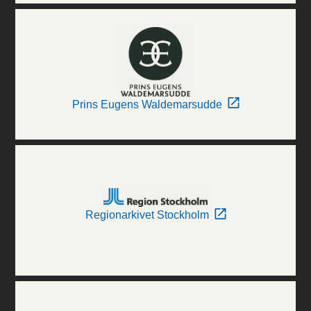
Prins Eugens Waldemarsudde
Regionarkivet Stockholm