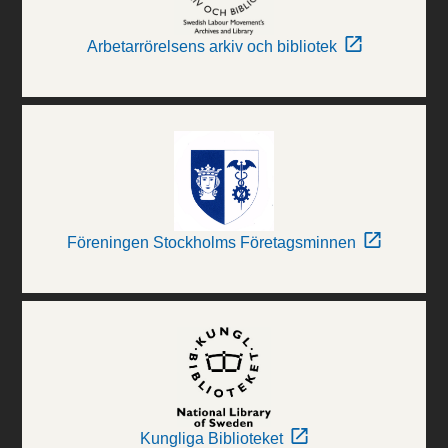
Arbetarrörelsens arkiv och bibliotek
Föreningen Stockholms Företagsminnen
Kungliga Biblioteket