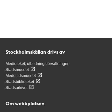
Kontakt
Stockholmskällan
Stockholmskällan drivs av
Medioteket, utbildningsförvaltningen
Stadsmuseet
Medeltidsmuseet
Stadsbiblioteket
Stadsarkivet
Om webbplatsen