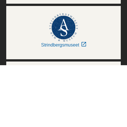
Strindbergsmuseet
Thielska Galleriet