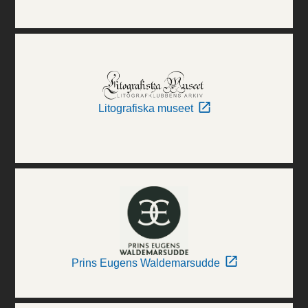
Litografiska museet
Prins Eugens Waldemarsudde