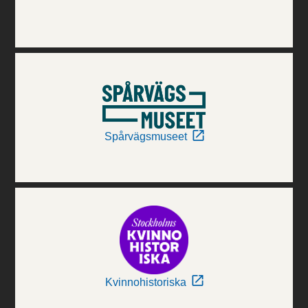
Spårvägsmuseet
Kvinnohistoriska