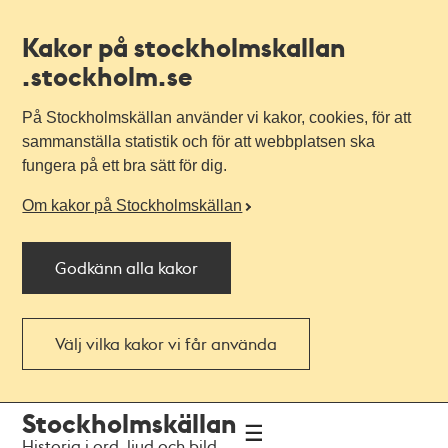
Kakor på stockholmskallan
.stockholm.se
På Stockholmskällan använder vi kakor, cookies, för att
sammanställa statistik och för att webbplatsen ska
fungera på ett bra sätt för dig.
Om kakor på Stockholmskällan
Godkänn alla kakor
Välj vilka kakor vi får använda
Till
Till
Stockholmskällan
navigationen
huvudinnehållet
Historia i ord, ljud och bild