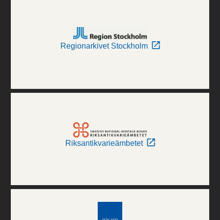
Regionarkivet Stockholm
Riksantikvarieämbetet