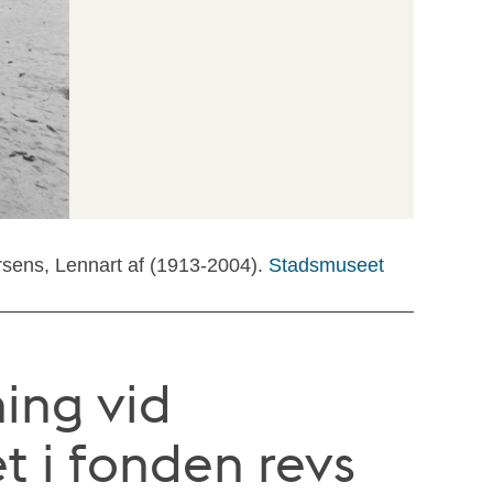
rsens, Lennart af (1913-2004).
Stadsmuseet
ning vid
t i fonden revs