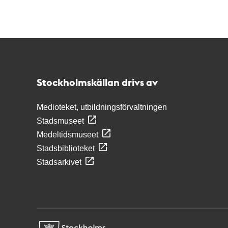
Kontakt
Stockholmskällan
Stockholmskällan drivs av
Medioteket, utbildningsförvaltningen
Stadsmuseet
Medeltidsmuseet
Stadsbiblioteket
Stadsarkivet