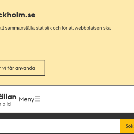
ockholm.se
tt sammanställa statistik och för att webbplatsen ska
or vi får använda
ällan
Meny
h bild
Sök