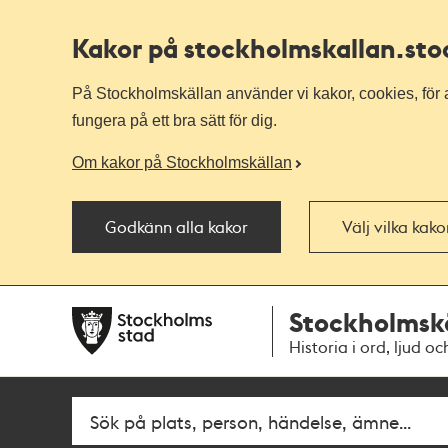
Kakor på stockholmskallan
.st
På Stockholmskällan använder vi kakor, cookies, för a
fungera på ett bra sätt för dig.
Om kakor på Stockholmskällan
Godkänn alla kakor
Välj vilka kak
Till
Till
Stockholmsk
navigationen
huvudinnehållet
Historia i ord, ljud oc
Fritextsök