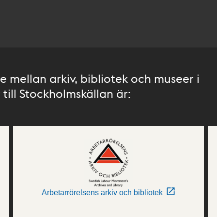
 mellan arkiv, bibliotek och museer i
till Stockholmskällan är:
Arbetarrörelsens arkiv och bibliotek