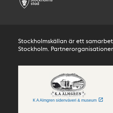
Stockholmskällan är ett samarbete
Stockholm. Partnerorganisationer 
K A Almgren sidenväveri & museum