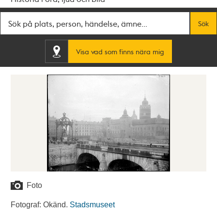
Fritextsök
Sök
Visa vad som finns nära mig
Foto
Fotograf: Okänd.
Stadsmuseet