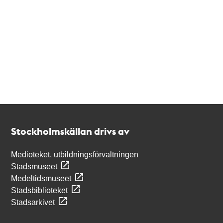
Kontakt
Stockholmskällan
Stockholmskällan drivs av
Medioteket, utbildningsförvaltningen
Stadsmuseet
Medeltidsmuseet
Stadsbiblioteket
Stadsarkivet