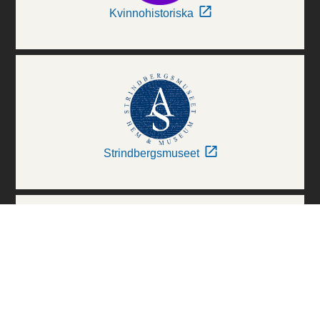
Kvinnohistoriska
Strindbergsmuseet
Thielska Galleriet