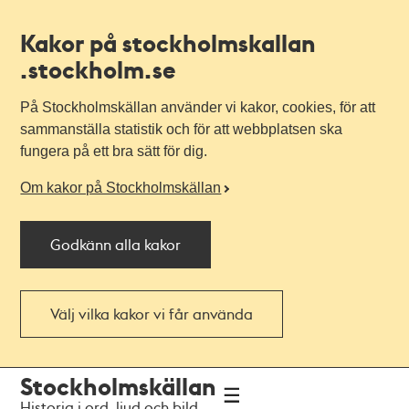
Kakor på stockholmskallan
.stockholm.se
På Stockholmskällan använder vi kakor, cookies, för att
sammanställa statistik och för att webbplatsen ska
fungera på ett bra sätt för dig.
Om kakor på Stockholmskällan
Godkänn alla kakor
Välj vilka kakor vi får använda
Till
Till
Stockholmskällan
navigationen
huvudinnehållet
Historia i ord, ljud och bild