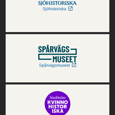
Sjöhistoriska
Spårvägsmuseet