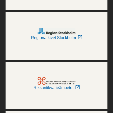
Regionarkivet Stockholm
Riksantikvarieämbetet