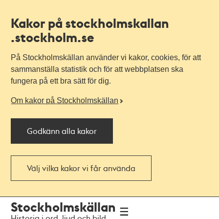
Kakor på stockholmskallan
.stockholm.se
På Stockholmskällan använder vi kakor, cookies, för att
sammanställa statistik och för att webbplatsen ska
fungera på ett bra sätt för dig.
Om kakor på Stockholmskällan
Godkänn alla kakor
Välj vilka kakor vi får använda
Till
Till
Stockholmskällan
navigationen
huvudinnehållet
Historia i ord, ljud och bild