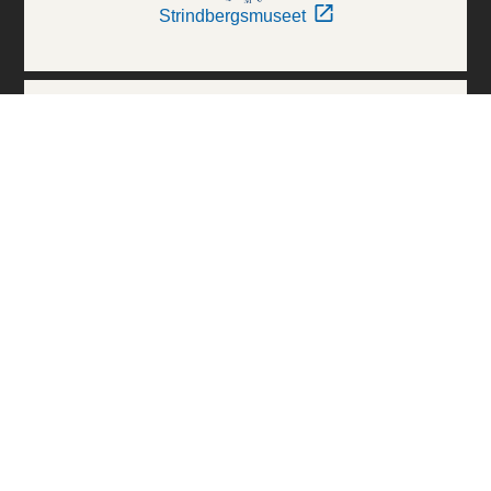
Strindbergsmuseet
Thielska Galleriet
Världskulturmuseerna