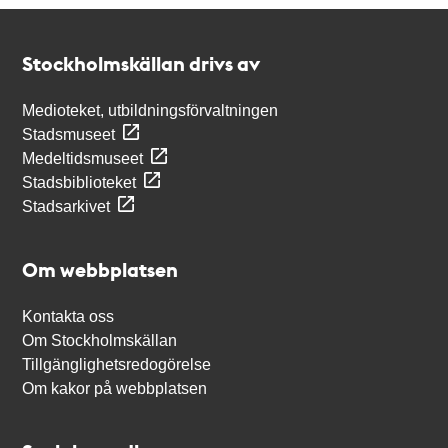
Kontakt
Stockholmskällan
Stockholmskällan drivs av
Medioteket, utbildningsförvaltningen
Stadsmuseet
Medeltidsmuseet
Stadsbiblioteket
Stadsarkivet
Om webbplatsen
Kontakta oss
Om Stockholmskällan
Tillgänglighetsredogörelse
Om kakor på webbplatsen