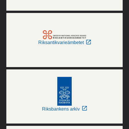
Riksantikvarieämbetet
Riksbankens arkiv