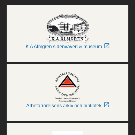
K A Almgren sidenväveri & museum
Arbetarrörelsens arkiv och bibliotek