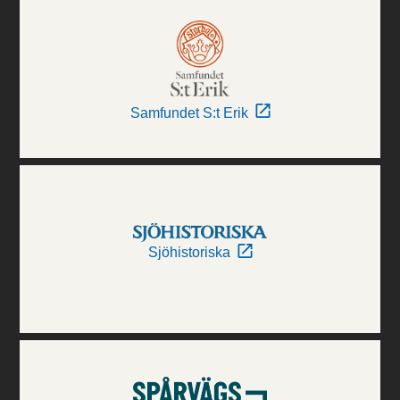
Samfundet S:t Erik
Sjöhistoriska