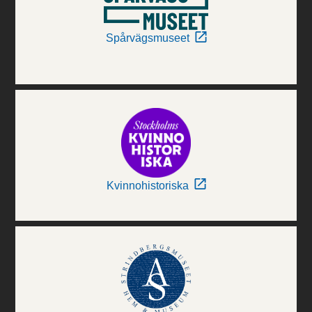
Spårvägsmuseet
Kvinnohistoriska