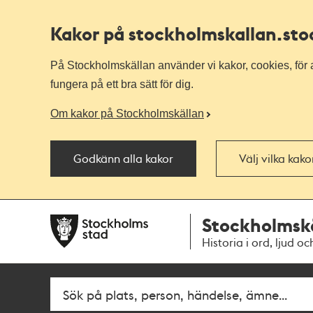
Kakor på stockholmskallan
.st
På Stockholmskällan använder vi kakor, cookies, för a
fungera på ett bra sätt för dig.
Om kakor på Stockholmskällan
Godkänn alla kakor
Välj vilka kak
Till
Till
Stockholmsk
navigationen
huvudinnehållet
Historia i ord, ljud oc
Fritextsök