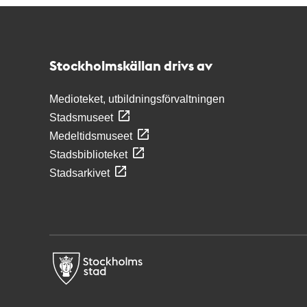
Kontakt
Stockholmskällan
Stockholmskällan drivs av
Medioteket, utbildningsförvaltningen
Stadsmuseet
Medeltidsmuseet
Stadsbiblioteket
Stadsarkivet