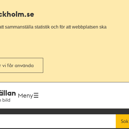
ockholm.se
tt sammanställa statistik och för att webbplatsen ska
or vi får använda
ällan
Meny
h bild
Sök