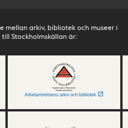
 mellan arkiv, bibliotek och museer i
till Stockholmskällan är:
Arbetarrörelsens arkiv och bibliotek