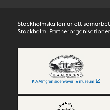
Stockholmskällan är ett samarbete
Stockholm. Partnerorganisationer 
K A Almgren sidenväveri & museum