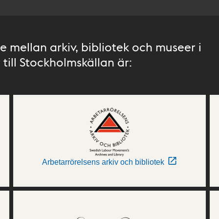
 mellan arkiv, bibliotek och museer i
till Stockholmskällan är:
Arbetarrörelsens arkiv och bibliotek