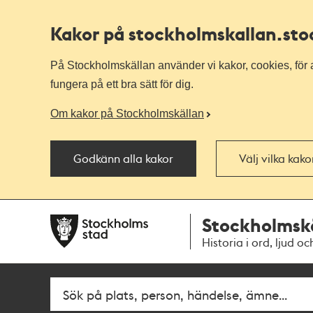
Kakor på stockholmskallan
.st
På Stockholmskällan använder vi kakor, cookies, för a
fungera på ett bra sätt för dig.
Om kakor på Stockholmskällan
Godkänn alla kakor
Välj vilka kak
Till
Till
Stockholmsk
navigationen
huvudinnehållet
Historia i ord, ljud oc
Fritextsök