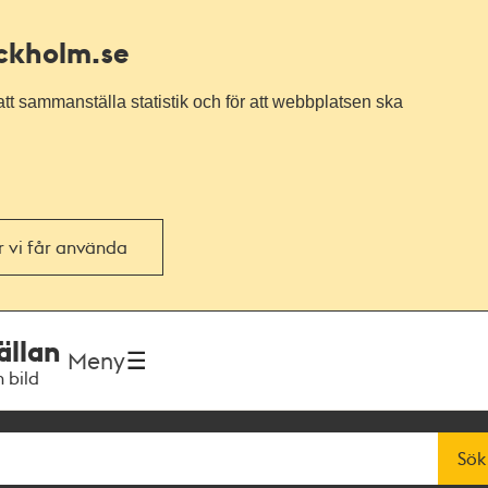
ockholm.se
tt sammanställa statistik och för att webbplatsen ska
or vi får använda
ällan
Meny
h bild
Sök