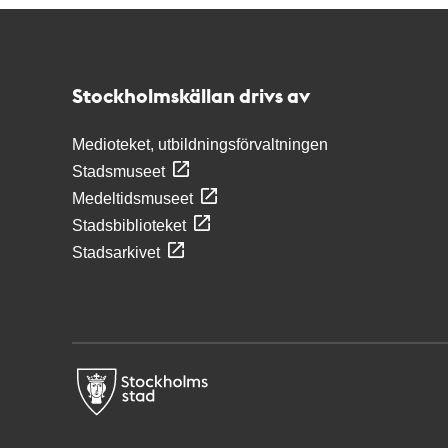
Kontakt
Stockholmskällan
Stockholmskällan drivs av
Medioteket, utbildningsförvaltningen
Stadsmuseet
Medeltidsmuseet
Stadsbiblioteket
Stadsarkivet