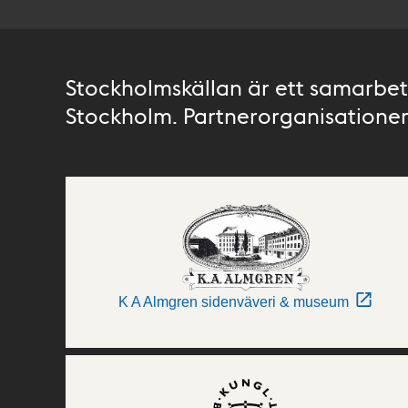
Stockholmskällan är ett samarbete
Stockholm. Partnerorganisationer 
K A Almgren sidenväveri & museum