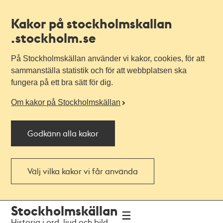
Kakor på stockholmskallan
.stockholm.se
På Stockholmskällan använder vi kakor, cookies, för att
sammanställa statistik och för att webbplatsen ska
fungera på ett bra sätt för dig.
Om kakor på Stockholmskällan
Godkänn alla kakor
Välj vilka kakor vi får använda
Till
Till
Stockholmskällan
navigationen
huvudinnehållet
Historia i ord, ljud och bild