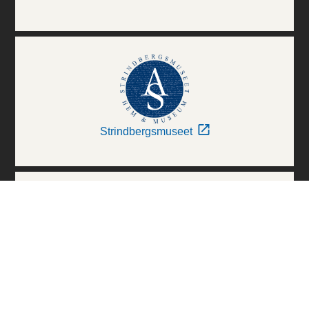
Strindbergsmuseet
Thielska Galleriet