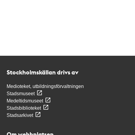
Kontakt
Stockholmskällan
Stockholmskällan drivs av
Medioteket, utbildningsförvaltningen
Stadsmuseet
Medeltidsmuseet
Stadsbiblioteket
Stadsarkivet
Om webbplatsen