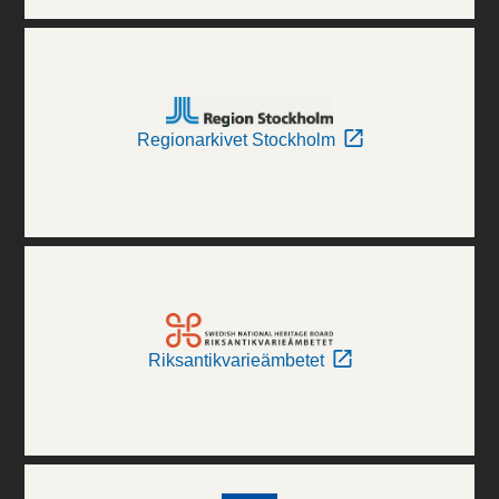
Regionarkivet Stockholm
Riksantikvarieämbetet