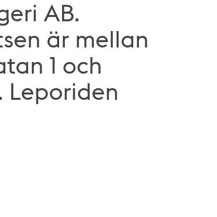
eri AB.
sen är mellan
tan 1 och
. Leporiden