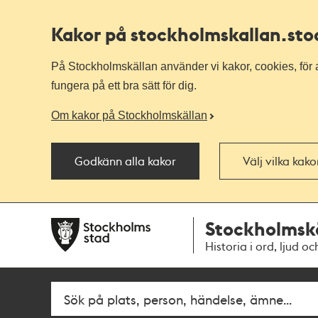
Kakor på stockholmskallan
.st
På Stockholmskällan använder vi kakor, cookies, för a
fungera på ett bra sätt för dig.
Om kakor på Stockholmskällan
Godkänn alla kakor
Välj vilka kak
Till
Till
Stockholmsk
navigationen
huvudinnehållet
Historia i ord, ljud oc
Fritextsök