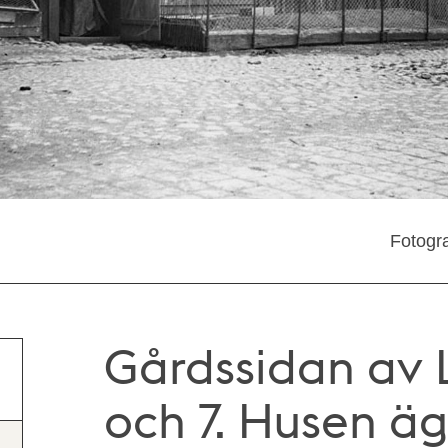
Fotogra
Gårdssidan av
och 7. Husen ä