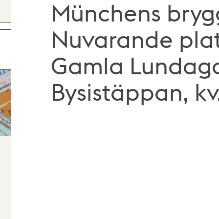
Münchens brygg
Nuvarande plat
Gamla Lundaga
Bysistäppan, kv