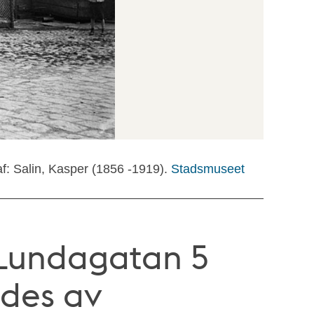
f: Salin, Kasper (1856 -1919).
Stadsmuseet
 Lundagatan 5
gdes av