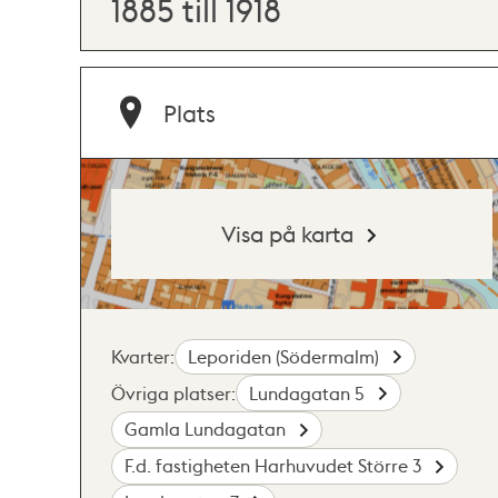
1885 till 1918
Plats
Visa på karta
Kvarter:
Leporiden (Södermalm)
Övriga platser:
Lundagatan 5
Gamla Lundagatan
F.d. fastigheten Harhuvudet Större 3