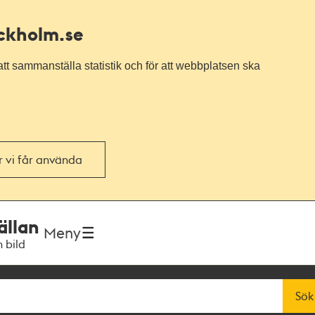
ockholm.se
tt sammanställa statistik och för att webbplatsen ska
or vi får använda
ällan
Meny
h bild
Sök