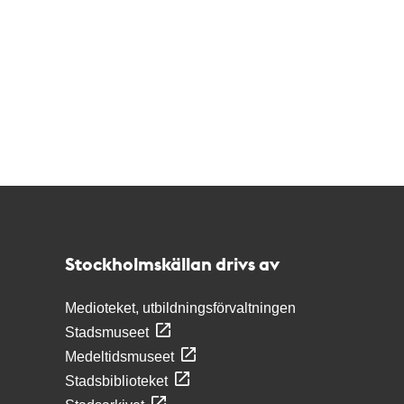
Kontakt
Stockholmskällan
Stockholmskällan drivs av
Medioteket, utbildningsförvaltningen
Stadsmuseet
Medeltidsmuseet
Stadsbiblioteket