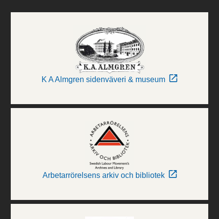
K A Almgren sidenväveri & museum
Arbetarrörelsens arkiv och bibliotek