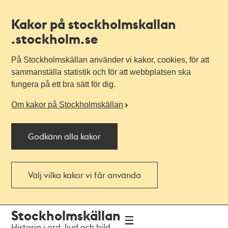
Kakor på stockholmskallan
.stockholm.se
På Stockholmskällan använder vi kakor, cookies, för att
sammanställa statistik och för att webbplatsen ska
fungera på ett bra sätt för dig.
Om kakor på Stockholmskällan
Godkänn alla kakor
Välj vilka kakor vi får använda
Till
Till
Stockholmskällan
navigationen
huvudinnehållet
Historia i ord, ljud och bild