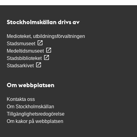
Kontakt
Stockholmskällan
Stockholmskällan drivs av
Medioteket, utbildningsförvaltningen
Stadsmuseet
Medeltidsmuseet
Stadsbiblioteket
Stadsarkivet
Om webbplatsen
Kontakta oss
Om Stockholmskällan
Tillgänglighetsredogörelse
Om kakor på webbplatsen