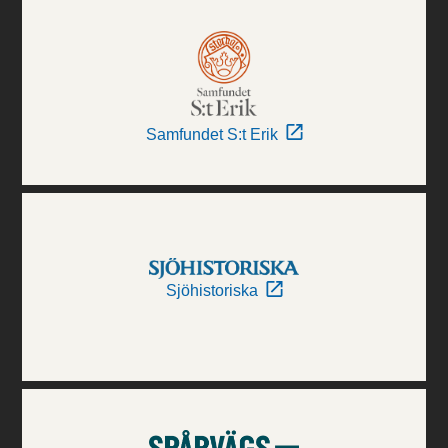
Samfundet S:t Erik
Sjöhistoriska