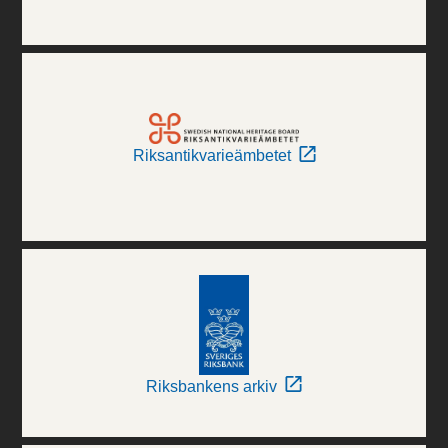
Riksantikvarieämbetet
Riksbankens arkiv