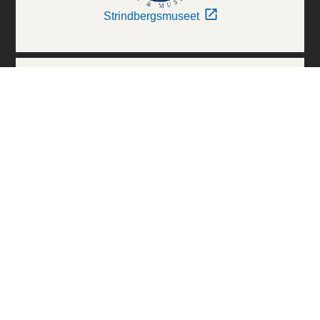
Strindbergsmuseet
Thielska Galleriet
Världskulturmuseerna