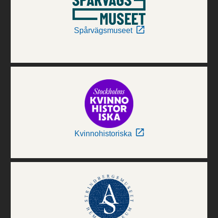
Spårvägsmuseet
Kvinnohistoriska