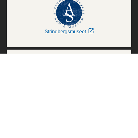
Strindbergsmuseet
Thielska Galleriet