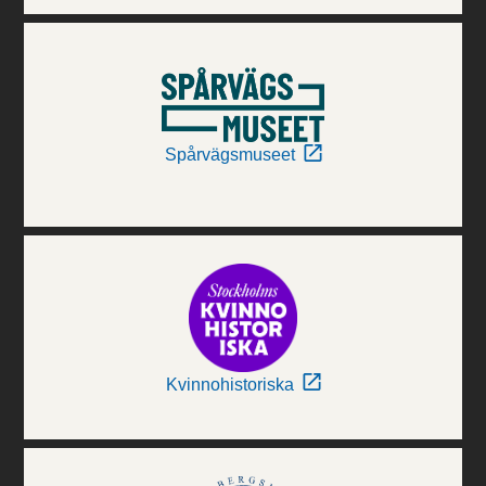
Spårvägsmuseet
Kvinnohistoriska