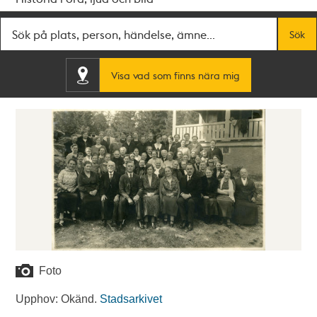
Fritextsök
Sök
Visa vad som finns nära mig
Foto
Upphov: Okänd.
Stadsarkivet