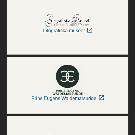
Litografiska museet
Prins Eugens Waldemarsudde