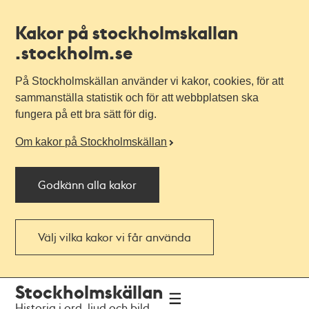
Kakor på stockholmskallan
.stockholm.se
På Stockholmskällan använder vi kakor, cookies, för att
sammanställa statistik och för att webbplatsen ska
fungera på ett bra sätt för dig.
Om kakor på Stockholmskällan
Godkänn alla kakor
Välj vilka kakor vi får använda
Till
Till
Stockholmskällan
navigationen
huvudinnehållet
Historia i ord, ljud och bild