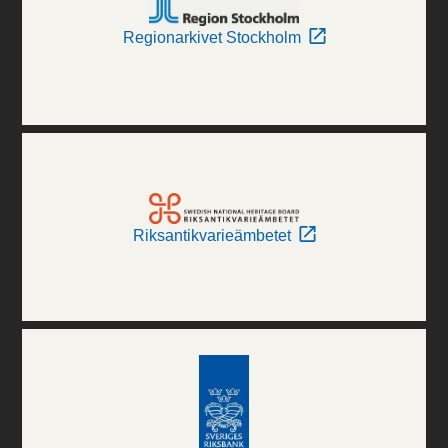
Regionarkivet Stockholm
Riksantikvarieämbetet