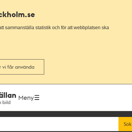
ockholm.se
tt sammanställa statistik och för att webbplatsen ska
or vi får använda
ällan
Meny
h bild
Sök