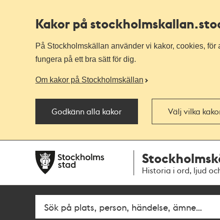
Kakor på stockholmskallan
.st
På Stockholmskällan använder vi kakor, cookies, för a
fungera på ett bra sätt för dig.
Om kakor på Stockholmskällan
Godkänn alla kakor
Välj vilka kak
Till
Till
Stockholmsk
navigationen
huvudinnehållet
Historia i ord, ljud oc
Fritextsök