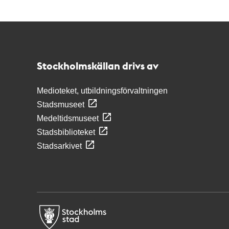
Kontakt
Stockholmskällan
Stockholmskällan drivs av
Medioteket, utbildningsförvaltningen
Stadsmuseet
Medeltidsmuseet
Stadsbiblioteket
Stadsarkivet