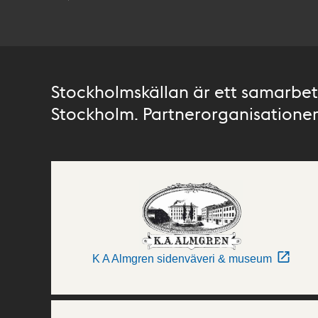
Stockholmskällan är ett samarbete
Stockholm. Partnerorganisationer 
K A Almgren sidenväveri & museum