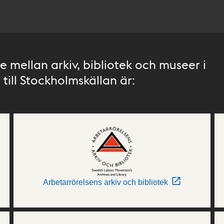
 mellan arkiv, bibliotek och museer i
till Stockholmskällan är:
Arbetarrörelsens arkiv och bibliotek