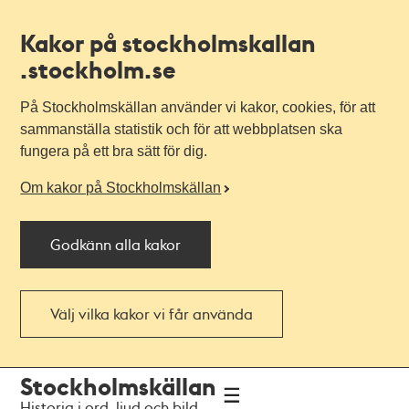
Kakor på stockholmskallan
.stockholm.se
På Stockholmskällan använder vi kakor, cookies, för att
sammanställa statistik och för att webbplatsen ska
fungera på ett bra sätt för dig.
Om kakor på Stockholmskällan
Godkänn alla kakor
Välj vilka kakor vi får använda
Till
Till
Stockholmskällan
navigationen
huvudinnehållet
Historia i ord, ljud och bild