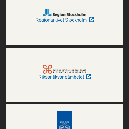
Regionarkivet Stockholm
Riksantikvarieämbetet