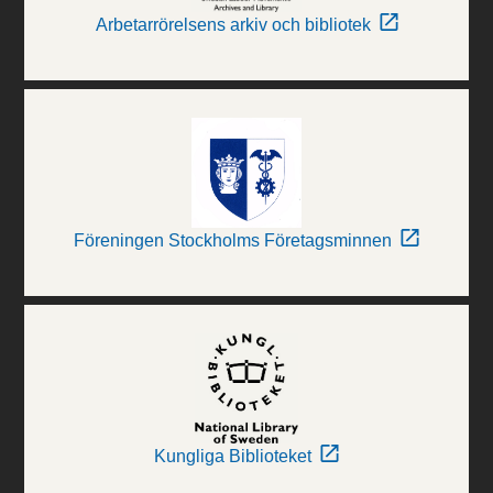
Arbetarrörelsens arkiv och bibliotek
Föreningen Stockholms Företagsminnen
Kungliga Biblioteket