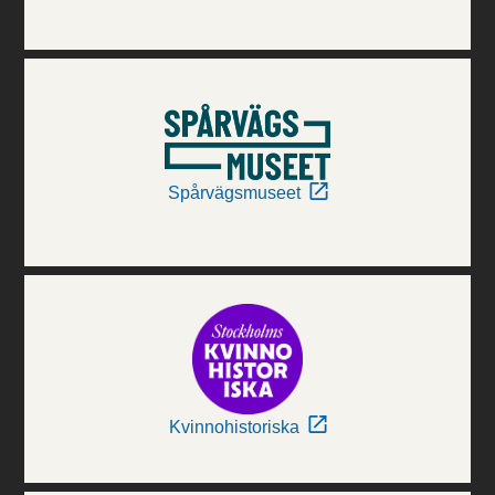
Spårvägsmuseet
Kvinnohistoriska