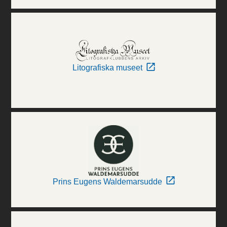
Litografiska museet
Prins Eugens Waldemarsudde