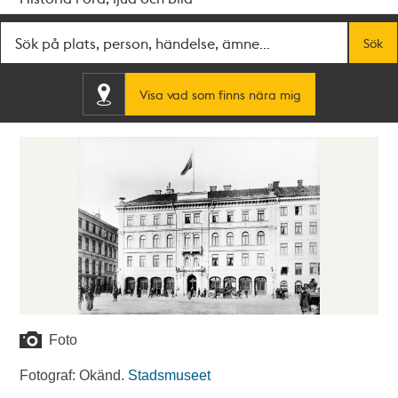
Fritextsök
Sök
Visa vad som finns nära mig
Foto
Fotograf: Okänd.
Stadsmuseet