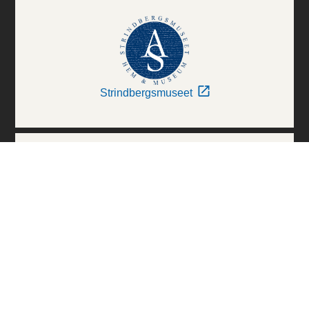
Strindbergsmuseet
Thielska Galleriet