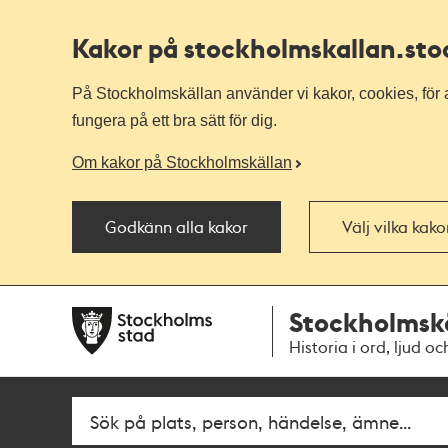
Kakor på stockholmskallan
.st
På Stockholmskällan använder vi kakor, cookies, för a
fungera på ett bra sätt för dig.
Om kakor på Stockholmskällan
Godkänn alla kakor
Välj vilka kak
Till
Till
Stockholmsk
navigationen
huvudinnehållet
Historia i ord, ljud oc
Fritextsök