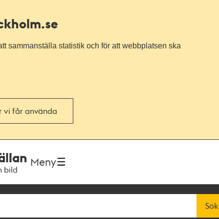
ockholm.se
tt sammanställa statistik och för att webbplatsen ska
or vi får använda
ällan
Meny
h bild
Sök