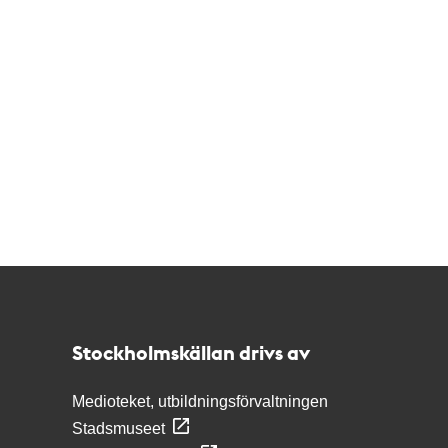
Kontakt
Stockholmskällan
Stockholmskällan drivs av
Medioteket, utbildningsförvaltningen
Stadsmuseet