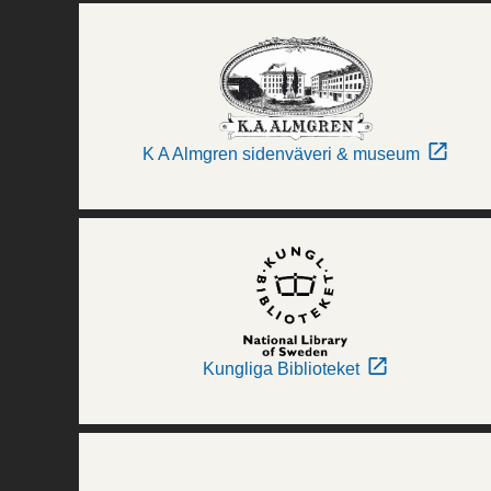
K A Almgren sidenväveri & museum
Kungliga Biblioteket