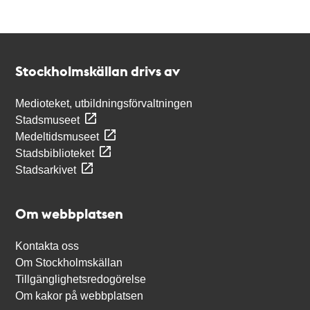
Kontakt
Stockholmskällan
Stockholmskällan drivs av
Medioteket, utbildningsförvaltningen
Stadsmuseet
Medeltidsmuseet
Stadsbiblioteket
Stadsarkivet
Om webbplatsen
Kontakta oss
Om Stockholmskällan
Tillgänglighetsredogörelse
Om kakor på webbplatsen