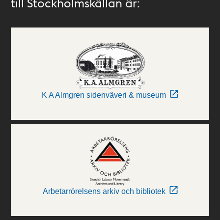
till Stockholmskällan är:
K A Almgren sidenväveri & museum
Arbetarrörelsens arkiv och bibliotek