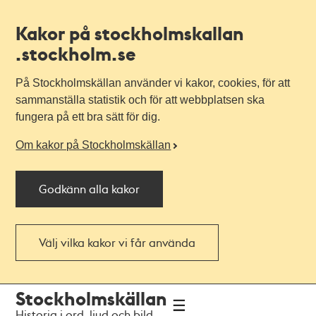
Kakor på stockholmskallan
.stockholm.se
På Stockholmskällan använder vi kakor, cookies, för att
sammanställa statistik och för att webbplatsen ska
fungera på ett bra sätt för dig.
Om kakor på Stockholmskällan
Godkänn alla kakor
Välj vilka kakor vi får använda
Till
Till
Stockholmskällan
navigationen
huvudinnehållet
Historia i ord, ljud och bild