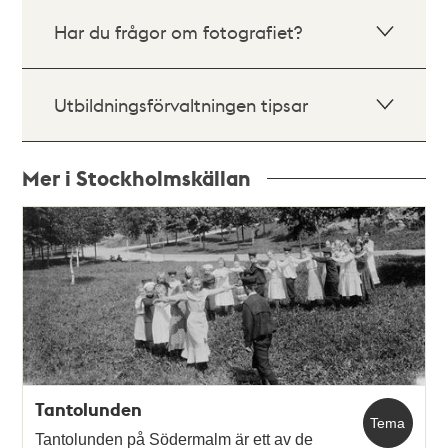
Har du frågor om fotografiet?
Utbildningsförvaltningen tipsar
Mer i Stockholmskällan
Relaterade
poster
och
teman
Tantolunden
Tema
Tantolunden på Södermalm är ett av de