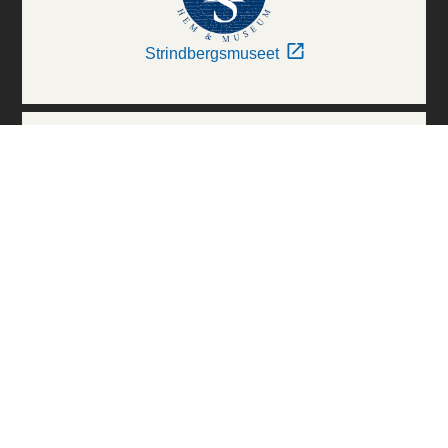
Strindbergsmuseet
Thielska Galleriet
Världskulturmuseerna