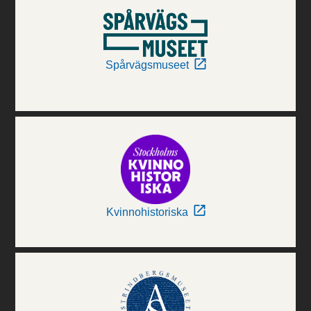
Spårvägsmuseet
Kvinnohistoriska