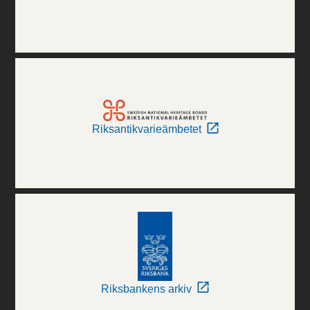
Riksantikvarieämbetet
Riksbankens arkiv