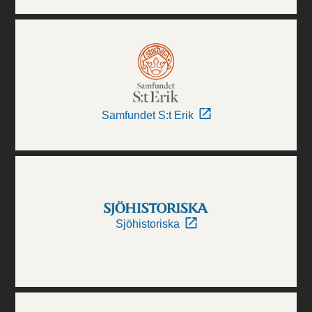
Samfundet S:t Erik
Sjöhistoriska