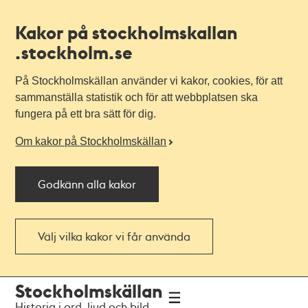
Kakor på stockholmskallan
.stockholm.se
På Stockholmskällan använder vi kakor, cookies, för att
sammanställa statistik och för att webbplatsen ska
fungera på ett bra sätt för dig.
Om kakor på Stockholmskällan
Godkänn alla kakor
Välj vilka kakor vi får använda
Till
Till
Stockholmskällan
navigationen
huvudinnehållet
Historia i ord, ljud och bild