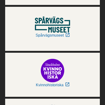
Spårvägsmuseet
Kvinnohistoriska