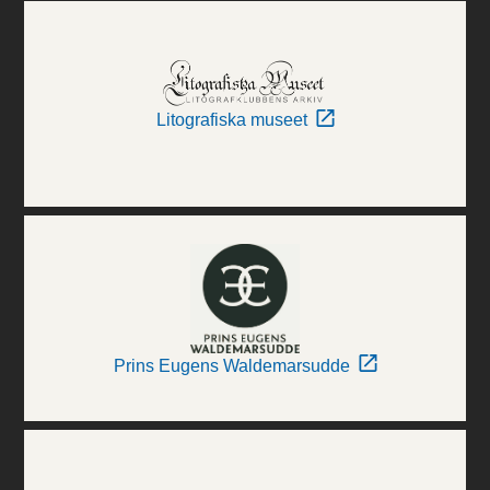
Litografiska museet
Prins Eugens Waldemarsudde