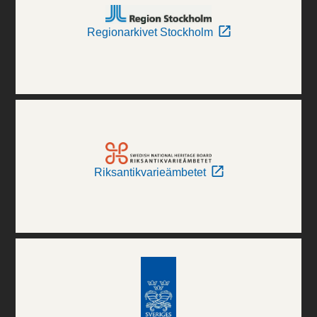
Regionarkivet Stockholm
Riksantikvarieämbetet