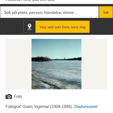
Fritextsök
Sök
Visa vad som finns nära mig
Foto
Fotograf: Gram, Ingemar (1908-1986).
Stadsmuseet