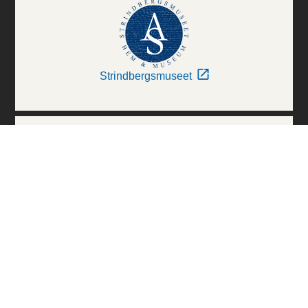
Strindbergsmuseet
Thielska Galleriet