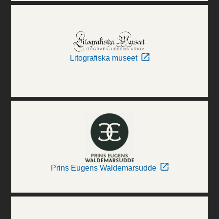
Litografiska museet
Prins Eugens Waldemarsudde