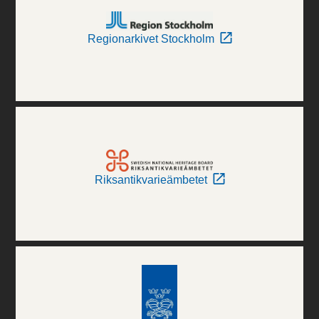
Regionarkivet Stockholm
Riksantikvarieämbetet