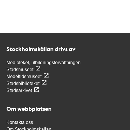
Kontakt
Stockholmskällan
Stockholmskällan drivs av
Medioteket, utbildningsförvaltningen
Stadsmuseet
Medeltidsmuseet
Stadsbiblioteket
Stadsarkivet
Om webbplatsen
Kontakta oss
Om Stockholmskällan