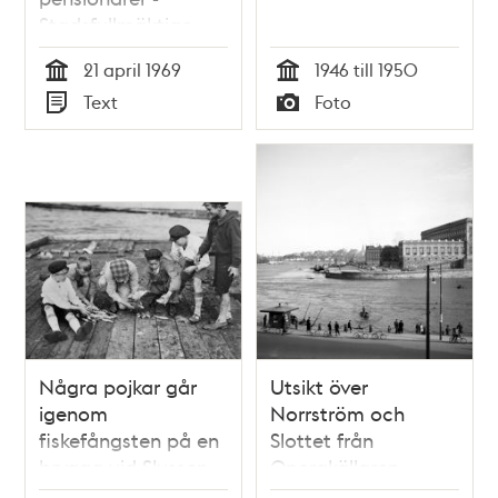
Stadsfullmäktige
1969
21 april 1969
1946 till 1950
Tid
Tid
Text
Foto
Typ
Typ
Några pojkar går
Utsikt över
igenom
Norrström och
fiskefångsten på en
Slottet från
brygga vid Slussen
Operakällaren