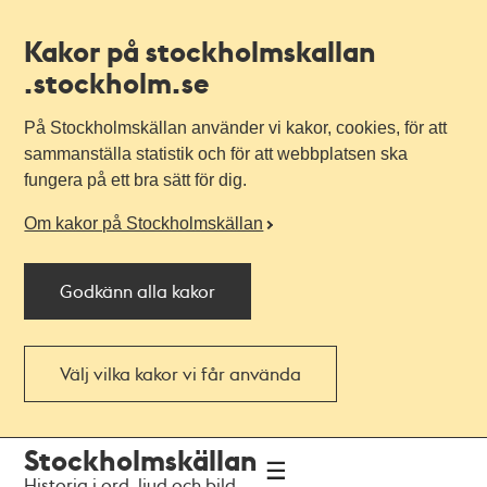
Kakor på stockholmskallan
.stockholm.se
På Stockholmskällan använder vi kakor, cookies, för att
sammanställa statistik och för att webbplatsen ska
fungera på ett bra sätt för dig.
Om kakor på Stockholmskällan
Godkänn alla kakor
Välj vilka kakor vi får använda
Till
Till
Stockholmskällan
navigationen
huvudinnehållet
Historia i ord, ljud och bild