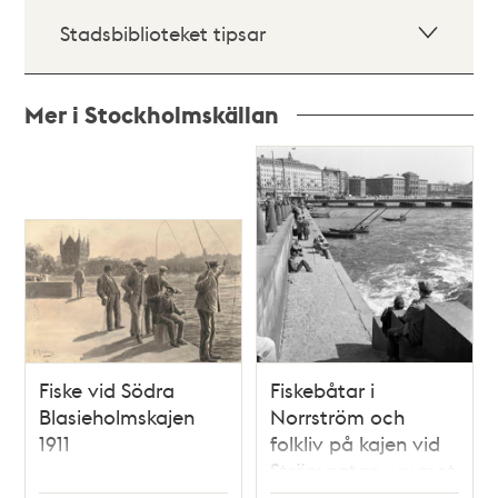
Stadsbiblioteket tipsar
Mer i Stockholmskällan
Relaterade
poster
och
teman
Fiske vid Södra
Fiskebåtar i
Blasieholmskajen
Norrström och
1911
folkliv på kajen vid
Strömgatan, vy mot
Blasieholmen