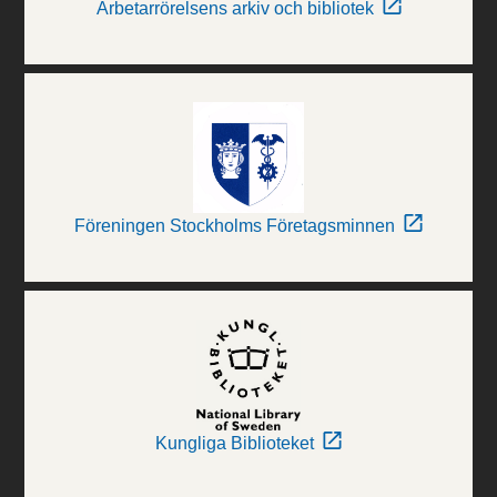
Arbetarrörelsens arkiv och bibliotek
Föreningen Stockholms Företagsminnen
Kungliga Biblioteket