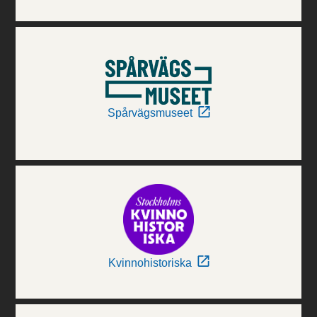
Spårvägsmuseet
Kvinnohistoriska