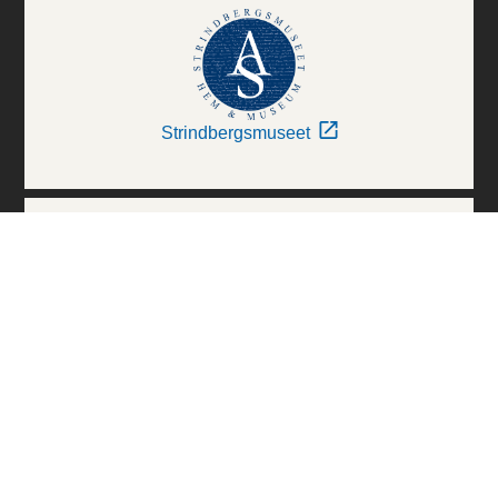
Strindbergsmuseet
Thielska Galleriet