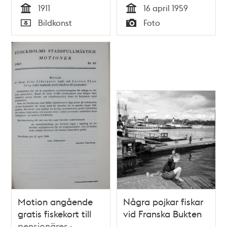
1911
16 april 1959
Tid
Tid
Bildkonst
Foto
Typ
Typ
Motion angående
Några pojkar fiskar
gratis fiskekort till
vid Franska Bukten
pensionärer -