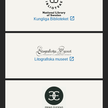
Kungliga Biblioteket
Litografiska museet