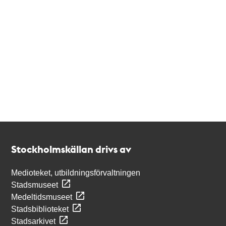
Kontakt
Stockholmskällan
Stockholmskällan drivs av
Medioteket, utbildningsförvaltningen
Stadsmuseet
Medeltidsmuseet
Stadsbiblioteket
Stadsarkivet