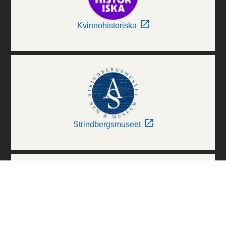
Kvinnohistoriska
Strindbergsmuseet
Thielska Galleriet