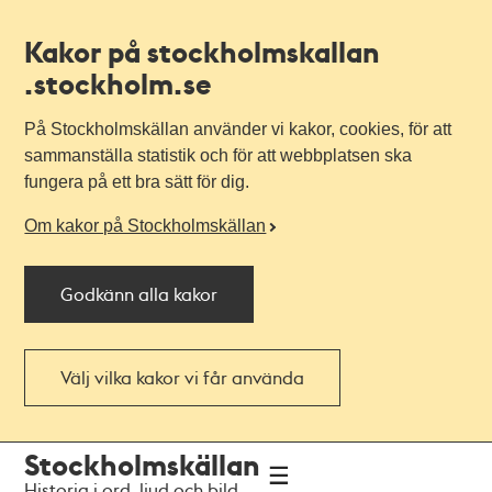
Kakor på stockholmskallan
.stockholm.se
På Stockholmskällan använder vi kakor, cookies, för att
sammanställa statistik och för att webbplatsen ska
fungera på ett bra sätt för dig.
Om kakor på Stockholmskällan
Godkänn alla kakor
Välj vilka kakor vi får använda
Till
Till
Stockholmskällan
navigationen
huvudinnehållet
Historia i ord, ljud och bild