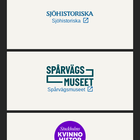
Sjöhistoriska
Spårvägsmuseet