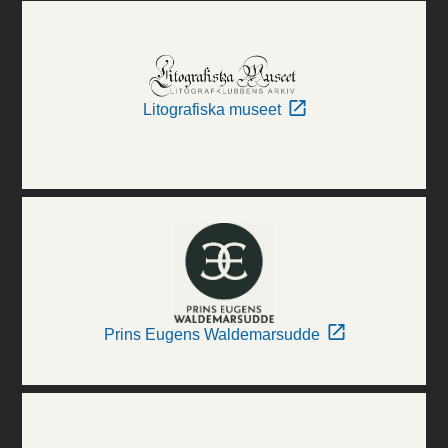
Litografiska museet
Prins Eugens Waldemarsudde