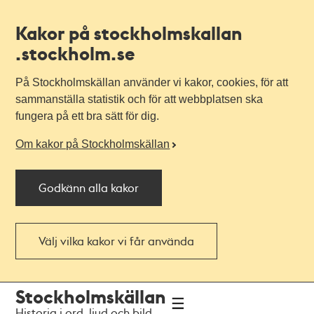
Kakor på stockholmskallan
.stockholm.se
På Stockholmskällan använder vi kakor, cookies, för att
sammanställa statistik och för att webbplatsen ska
fungera på ett bra sätt för dig.
Om kakor på Stockholmskällan
Godkänn alla kakor
Välj vilka kakor vi får använda
Till
Till
Stockholmskällan
navigationen
huvudinnehållet
Historia i ord, ljud och bild