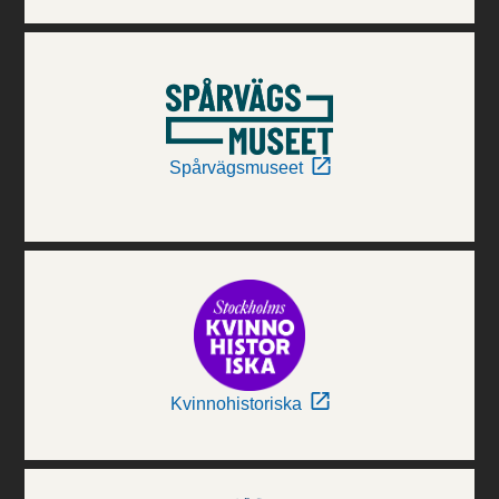
Spårvägsmuseet
Kvinnohistoriska