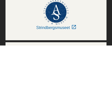
Strindbergsmuseet
Thielska Galleriet