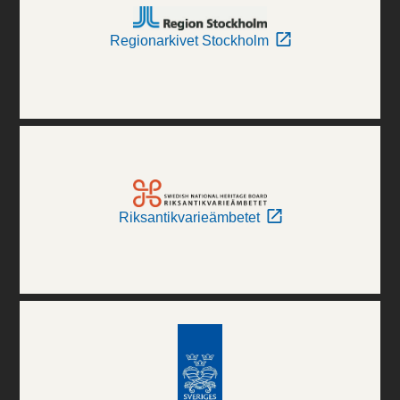
Regionarkivet Stockholm
Riksantikvarieämbetet