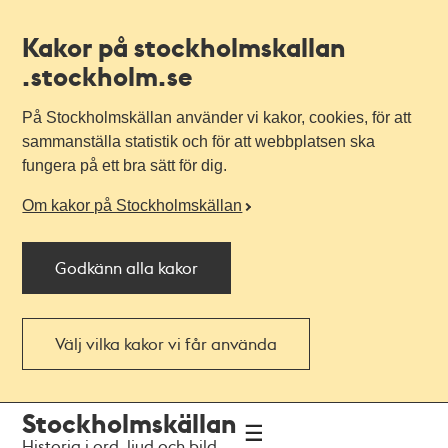
Kakor på stockholmskallan
.stockholm.se
På Stockholmskällan använder vi kakor, cookies, för att
sammanställa statistik och för att webbplatsen ska
fungera på ett bra sätt för dig.
Om kakor på Stockholmskällan
Godkänn alla kakor
Välj vilka kakor vi får använda
Till
Till
Stockholmskällan
navigationen
huvudinnehållet
Historia i ord, ljud och bild