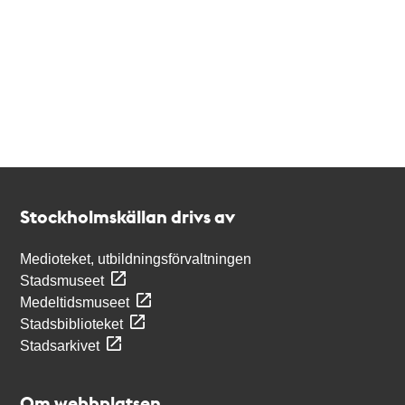
Kontakt
Stockholmskällan
Stockholmskällan drivs av
Medioteket, utbildningsförvaltningen
Stadsmuseet
Medeltidsmuseet
Stadsbiblioteket
Stadsarkivet
Om webbplatsen