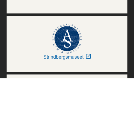
Strindbergsmuseet
Thielska Galleriet