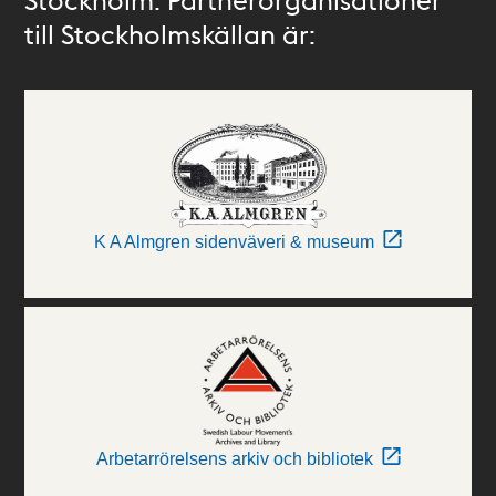
till Stockholmskällan är:
K A Almgren sidenväveri & museum
Arbetarrörelsens arkiv och bibliotek