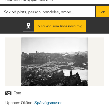
Fritextsök
Sök
Visa vad som finns nära mig
Foto
Upphov: Okänd.
Spårvägsmuseet