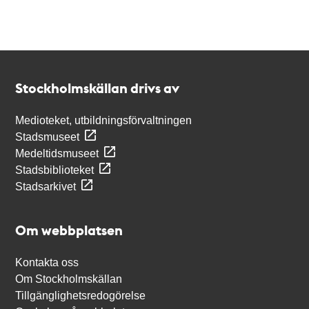
Kontakt
Stockholmskällan
Stockholmskällan drivs av
Medioteket, utbildningsförvaltningen
Stadsmuseet
Medeltidsmuseet
Stadsbiblioteket
Stadsarkivet
Om webbplatsen
Kontakta oss
Om Stockholmskällan
Tillgänglighetsredogörelse