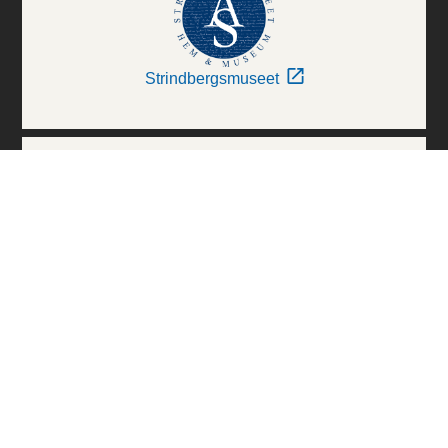
Strindbergsmuseet
Thielska Galleriet
Världskulturmuseerna