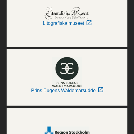
Litografiska museet
Prins Eugens Waldemarsudde