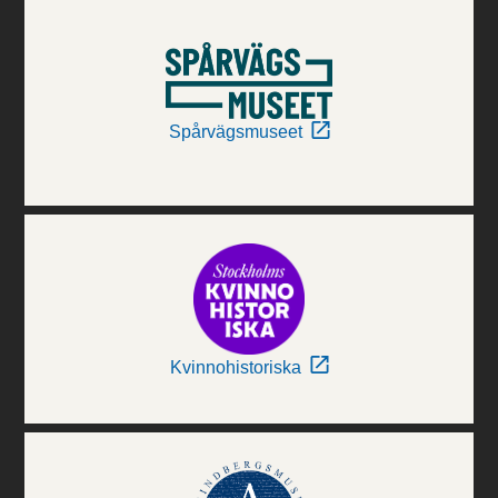
Spårvägsmuseet
Kvinnohistoriska