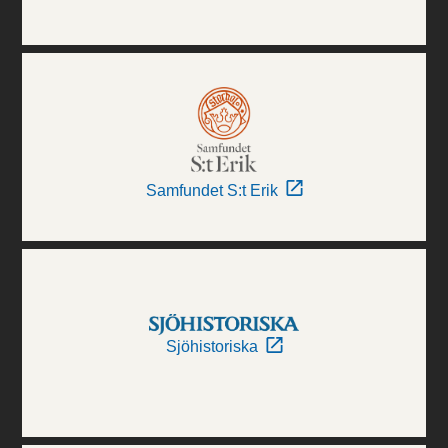
Samfundet S:t Erik
Sjöhistoriska