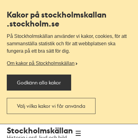
Kakor på stockholmskallan
.stockholm.se
På Stockholmskällan använder vi kakor, cookies, för att
sammanställa statistik och för att webbplatsen ska
fungera på ett bra sätt för dig.
Om kakor på Stockholmskällan
Godkänn alla kakor
Välj vilka kakor vi får använda
Till
Till
Stockholmskällan
navigationen
huvudinnehållet
Historia i ord, ljud och bild