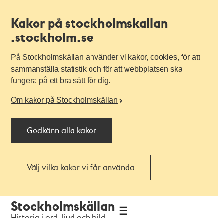
Kakor på stockholmskallan
.stockholm.se
På Stockholmskällan använder vi kakor, cookies, för att
sammanställa statistik och för att webbplatsen ska
fungera på ett bra sätt för dig.
Om kakor på Stockholmskällan
Godkänn alla kakor
Välj vilka kakor vi får använda
Till
Till
Stockholmskällan
navigationen
huvudinnehållet
Historia i ord, ljud och bild