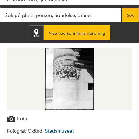
Fritextsök
Sök
Visa vad som finns nära mig
Foto
Fotograf: Okänd.
Stadsmuseet