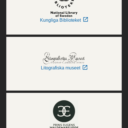
Kungliga Biblioteket
Litografiska museet