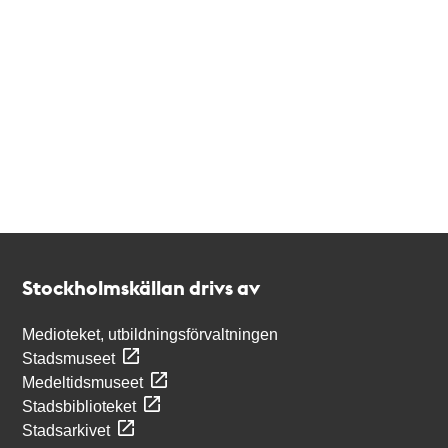
Kontakt
Stockholmskällan
Stockholmskällan drivs av
Medioteket, utbildningsförvaltningen
Stadsmuseet
Medeltidsmuseet
Stadsbiblioteket
Stadsarkivet