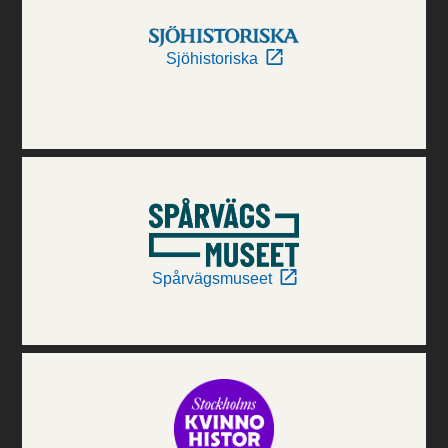
Sjöhistoriska
Spårvägsmuseet