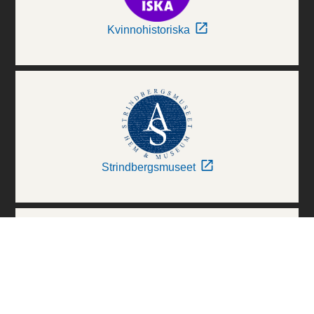
Kvinnohistoriska
Strindbergsmuseet
Thielska Galleriet