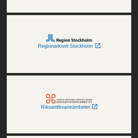
Regionarkivet Stockholm
Riksantikvarieämbetet