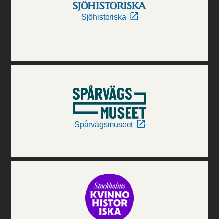
Sjöhistoriska
Spårvägsmuseet