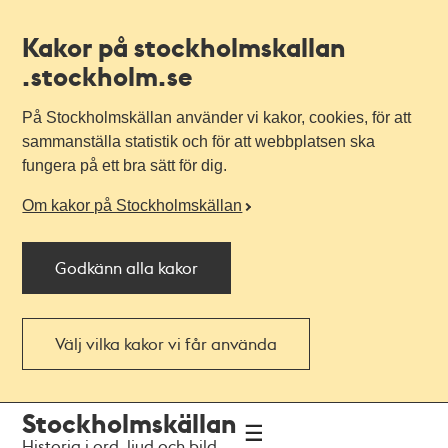
Kakor på stockholmskallan
.stockholm.se
På Stockholmskällan använder vi kakor, cookies, för att
sammanställa statistik och för att webbplatsen ska
fungera på ett bra sätt för dig.
Om kakor på Stockholmskällan
Godkänn alla kakor
Välj vilka kakor vi får använda
Till
Till
Stockholmskällan
navigationen
huvudinnehållet
Historia i ord, ljud och bild