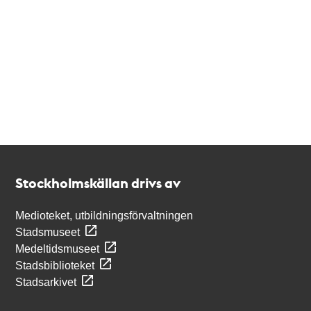
Kontakt
Stockholmskällan
Stockholmskällan drivs av
Medioteket, utbildningsförvaltningen
Stadsmuseet
Medeltidsmuseet
Stadsbiblioteket
Stadsarkivet