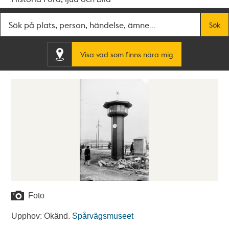
Fritextsök
Sök
Visa vad som finns nära mig
Foto
Upphov: Okänd.
Spårvägsmuseet