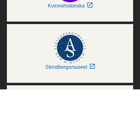
Kvinnohistoriska
Strindbergsmuseet
Thielska Galleriet