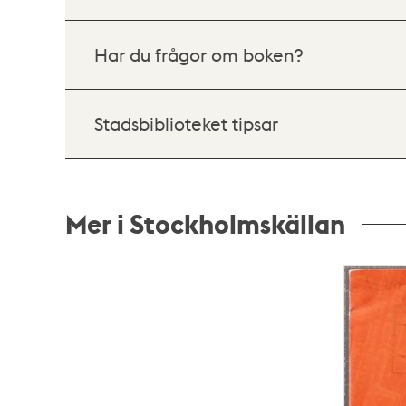
Har du frågor om boken?
Stadsbiblioteket tipsar
Mer i Stockholmskällan
Relaterade
poster
och
teman