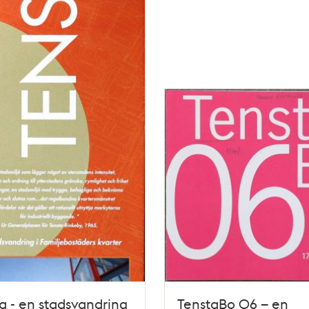
a - en stadsvandring
TenstaBo 06 – en