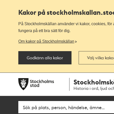
Kakor på stockholmskallan
.st
På Stockholmskällan använder vi kakor, cookies, för a
fungera på ett bra sätt för dig.
Om kakor på Stockholmskällan
Godkänn alla kakor
Välj vilka kak
Till
Till
Stockholmsk
navigationen
huvudinnehållet
Historia i ord, ljud oc
Fritextsök