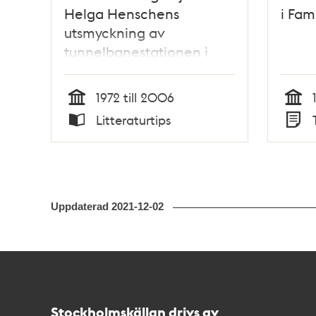
Helga Henschens
i Fam
utsmyckning av
tunnelbanestationen i
Tensta / redaktör: Barbro
Werkmäster
1972 till 2006
Tid
Tid
Litteraturtips
Typ
Typ
Uppdaterad
2021-12-02
Kontakt
Stockholmskällan
Stockholmskällan drivs av