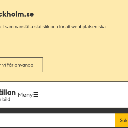
ockholm.se
tt sammanställa statistik och för att webbplatsen ska
or vi får använda
ällan
Meny
h bild
Sök