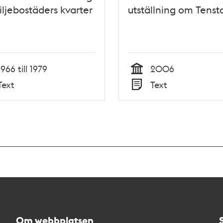
iljebostäders kvarter
utställning om Tenst
1966 till 1979
2006
Tid
Text
Text
Typ
Om webbplatsen