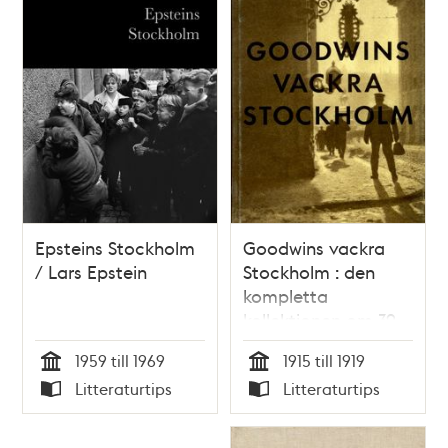
Petersens
Epsteins Stockholm
Goodwins vackra
/ Lars Epstein
Stockholm : den
kompletta
kollektionen om 39
fotografier ur serien
1959 till 1969
1915 till 1919
Vårt vackra
Tid
Tid
Litteraturtips
Litteraturtips
Stockholm / Henry
Typ
Typ
Buergel Goodwin