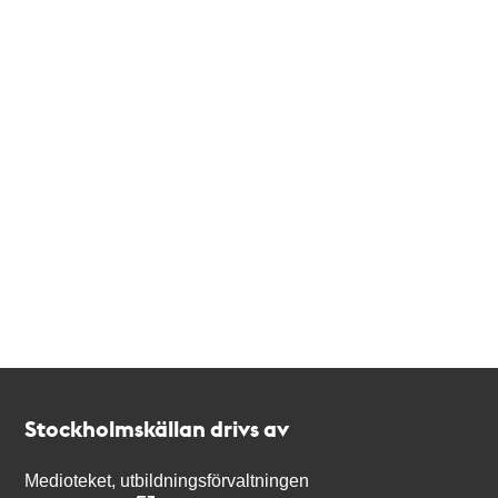
Kontakt
Stockholmskällan
Stockholmskällan drivs av
Medioteket, utbildningsförvaltningen