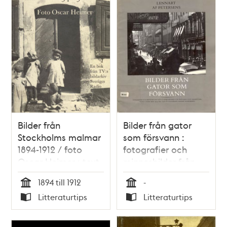
och
teman
Bilder från
Bilder från gator
Stockholms malmar
som försvann :
1894-1912 / foto
fotografier och
Oscar Heimer ; text
minnesbilder från
Torsten Palmér
Klarakvarteren och
1894 till 1912
-
trakterna runt
Tid
Tid
Litteraturtips
Litteraturtips
Sergelstorg, tagna
Typ
Typ
under åren 1953 till
1970 / Lennart af