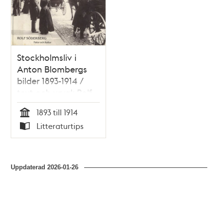
Stockholmsliv i
Anton Blombergs
bilder 1893-1914 /
text och urval: Rolf
Söderberg
1893 till 1914
Tid
Litteraturtips
Typ
Uppdaterad
2026-01-26