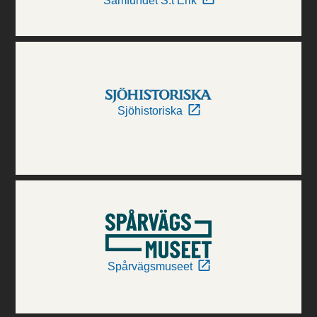
Samfundet S:t Erik
Sjöhistoriska
Spårvägsmuseet