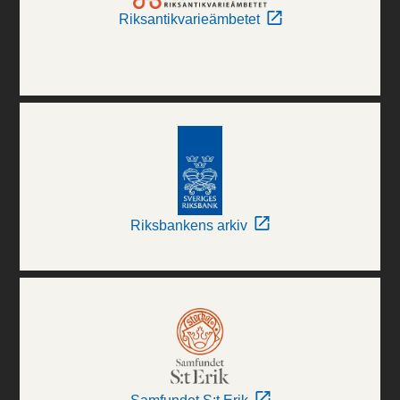
Riksantikvarieämbetet
Riksbankens arkiv