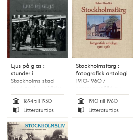
Ljus på glas :
Stockholmsfärg :
stunder i
fotografisk antologi
Stockholms stad
1910-1960 /
med Axel och Vicke
sammanställd av
Malmström /
Robert Garellick
1894 till 1930
1910 till 1960
Katarina
Tid
Tid
Litteraturtips
Litteraturtips
Malmström och
Typ
Typ
Mikael K. Nilsson