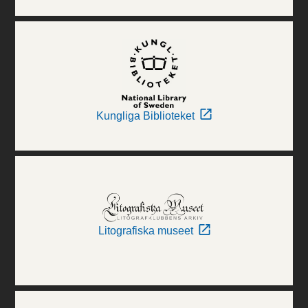
Kungliga Biblioteket
Litografiska museet