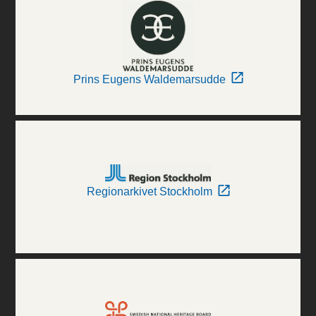
Prins Eugens Waldemarsudde
Regionarkivet Stockholm