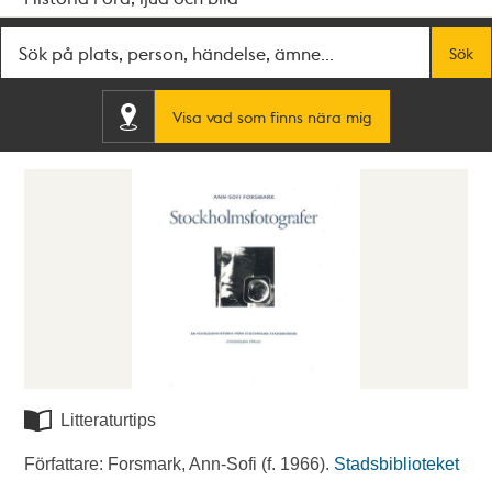
Fritextsök
Sök
Visa vad som finns nära mig
Litteraturtips
Författare: Forsmark, Ann-Sofi (f. 1966).
Stadsbiblioteket