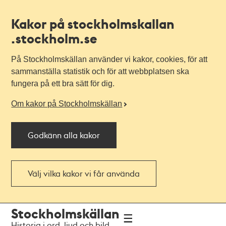
Kakor på stockholmskallan
.stockholm.se
På Stockholmskällan använder vi kakor, cookies, för att
sammanställa statistik och för att webbplatsen ska
fungera på ett bra sätt för dig.
Om kakor på Stockholmskällan
Godkänn alla kakor
Välj vilka kakor vi får använda
Till
Till
Stockholmskällan
navigationen
huvudinnehållet
Historia i ord, ljud och bild