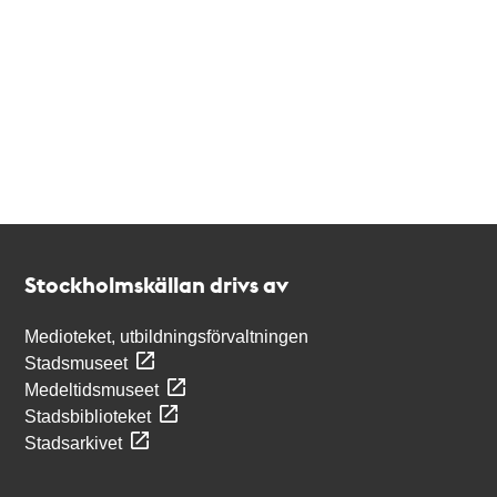
Kontakt
Stockholmskällan
Stockholmskällan drivs av
Medioteket, utbildningsförvaltningen
Stadsmuseet
Medeltidsmuseet
Stadsbiblioteket
Stadsarkivet