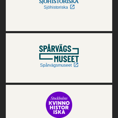
Sjöhistoriska
Spårvägsmuseet