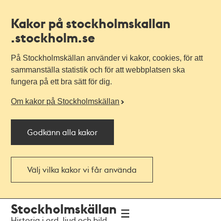
Kakor på stockholmskallan
.stockholm.se
På Stockholmskällan använder vi kakor, cookies, för att
sammanställa statistik och för att webbplatsen ska
fungera på ett bra sätt för dig.
Om kakor på Stockholmskällan
Godkänn alla kakor
Välj vilka kakor vi får använda
Till
Till
Stockholmskällan
navigationen
huvudinnehållet
Historia i ord, ljud och bild