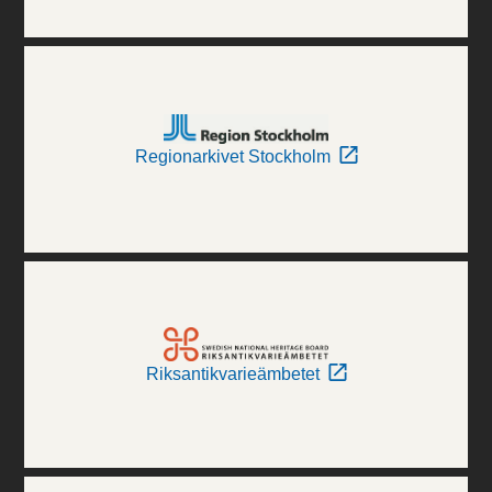
Regionarkivet Stockholm
Riksantikvarieämbetet