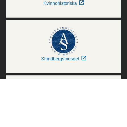
Kvinnohistoriska
Strindbergsmuseet
Thielska Galleriet