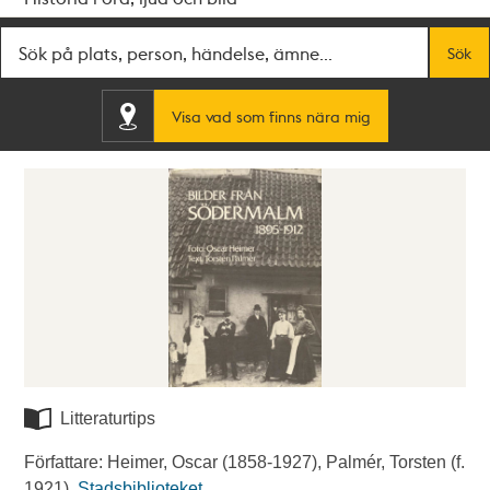
Fritextsök
Sök
Visa vad som finns nära mig
Litteraturtips
Författare: Heimer, Oscar (1858-1927), Palmér, Torsten (f.
1921).
Stadsbiblioteket