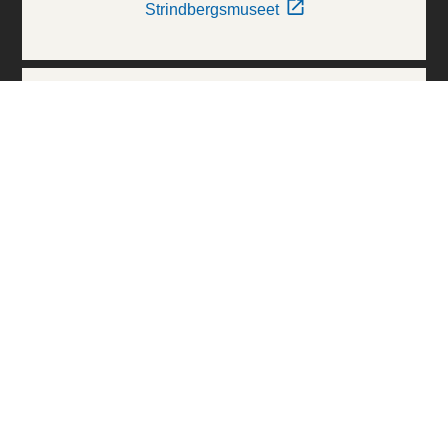
Strindbergsmuseet
Thielska Galleriet
Världskulturmuseerna