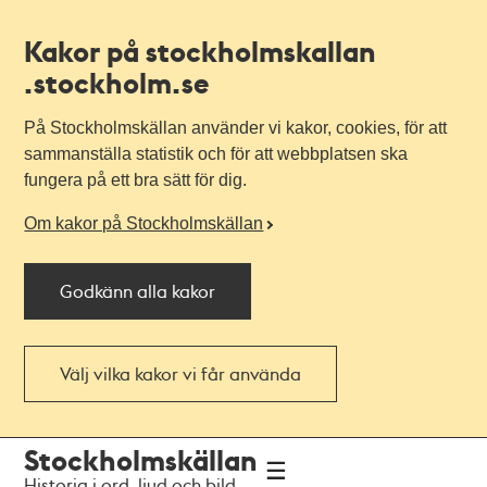
Kakor på stockholmskallan
.stockholm.se
På Stockholmskällan använder vi kakor, cookies, för att
sammanställa statistik och för att webbplatsen ska
fungera på ett bra sätt för dig.
Om kakor på Stockholmskällan
Godkänn alla kakor
Välj vilka kakor vi får använda
Till
Till
Stockholmskällan
navigationen
huvudinnehållet
Historia i ord, ljud och bild