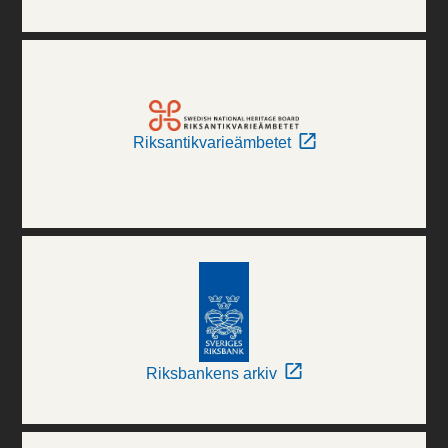
Riksantikvarieämbetet
Riksbankens arkiv