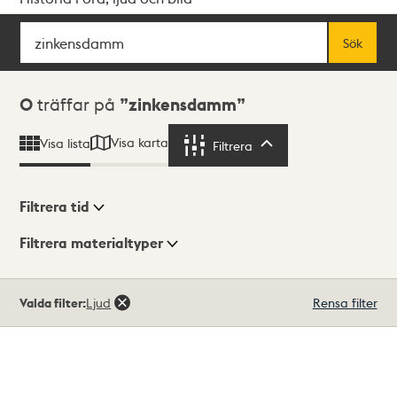
Sök
Fritextsök
Sök
Sökresultat
0
träffar på
zinkensdamm
Visa karta
Visa lista
Filtrera
Filtrera
Filtrera tid
Filtrera materialtyper
Visningsläge
Totalt
Valda filter:
Ljud
Rensa filter
0
träffar
Lista
Karta