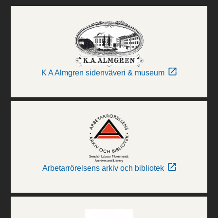
K A Almgren sidenväveri & museum
Arbetarrörelsens arkiv och bibliotek