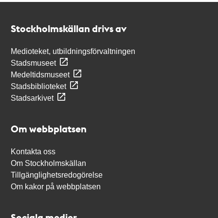
Kontakt
Stockholmskällan
Stockholmskällan drivs av
Medioteket, utbildningsförvaltningen
Stadsmuseet
Medeltidsmuseet
Stadsbiblioteket
Stadsarkivet
Om webbplatsen
Kontakta oss
Om Stockholmskällan
Tillgänglighetsredogörelse
Om kakor på webbplatsen
Sociala medier