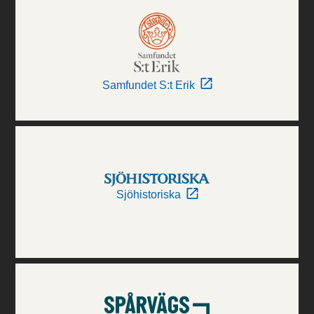
Samfundet S:t Erik
Sjöhistoriska