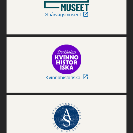
Spårvägsmuseet
Kvinnohistoriska