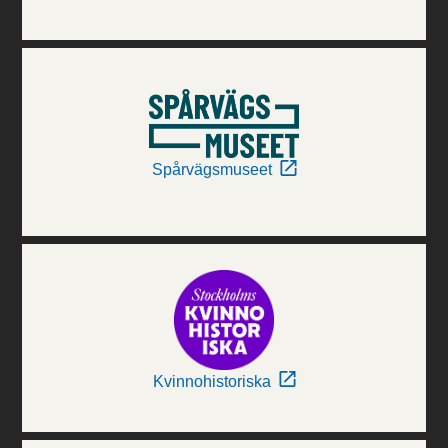
Spårvägsmuseet
Kvinnohistoriska