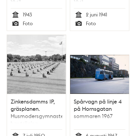
1943
1941
1943
2 juni 1941
Tid
Tid
Foto
Foto
Typ
Typ
Zinkensdamms IP,
Spårvagn på linje 4
gräsplanen.
på Hornsgatan
Husmodersgymnaster
sommaren 1967
har träning
7 juli 1950
6 augusti 1967