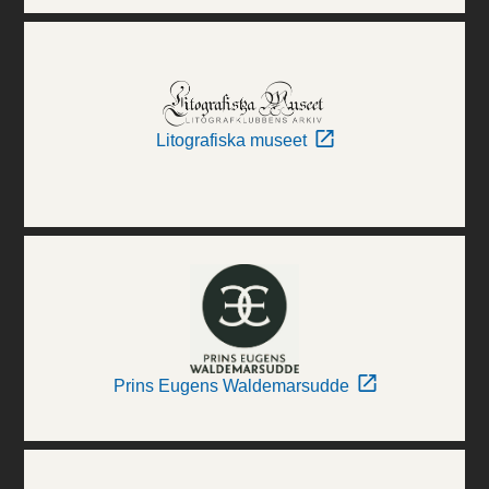
Litografiska museet
Prins Eugens Waldemarsudde