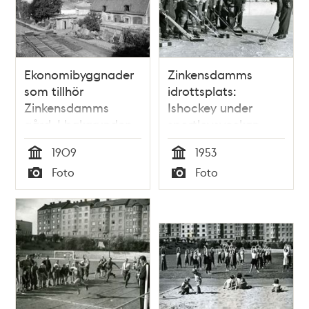
Ekonomibyggnader
Zinkensdamms
som tillhör
idrottsplats:
Zinkensdamms
Ishockey under
gård. I bakgrunden
sportlovsveckan
Tantoberget
1953
1909
1953
Tid
Tid
Foto
Foto
Typ
Typ