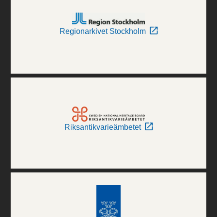
Regionarkivet Stockholm
Riksantikvarieämbetet