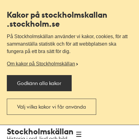
Kakor på stockholmskallan
.stockholm.se
På Stockholmskällan använder vi kakor, cookies, för att
sammanställa statistik och för att webbplatsen ska
fungera på ett bra sätt för dig.
Om kakor på Stockholmskällan
Godkänn alla kakor
Välj vilka kakor vi får använda
Till
Till
Stockholmskällan
navigationen
huvudinnehållet
Historia i ord, ljud och bild