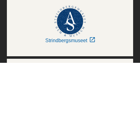
Strindbergsmuseet
Thielska Galleriet