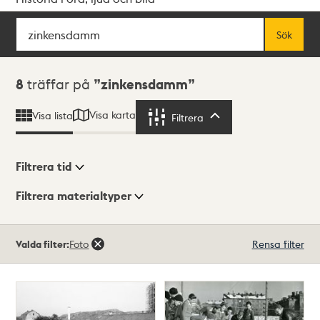
Sök
Fritextsök
Sök
Sökresultat
8
träffar på
zinkensdamm
Visa karta
Visa lista
Filtrera
Filtrera
Filtrera tid
Filtrera materialtyper
Visningsläge
Totalt
Valda filter:
Foto
Rensa filter
8
träffar
Lista
Karta