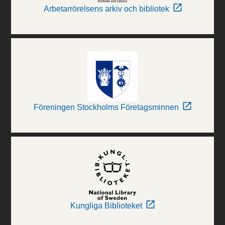
Arbetarrörelsens arkiv och bibliotek
Föreningen Stockholms Företagsminnen
Kungliga Biblioteket