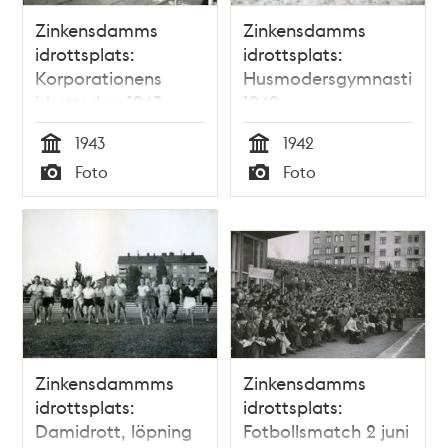
Zinkensdamms
Zinkensdamms
idrottsplats:
idrottsplats:
Korporationens
Husmodersgymnastik
idrottsdag 1943
1942
1943
1942
Tid
Tid
Foto
Foto
Typ
Typ
Zinkensdammms
Zinkensdamms
idrottsplats:
idrottsplats:
Damidrott, löpning
Fotbollsmatch 2 juni