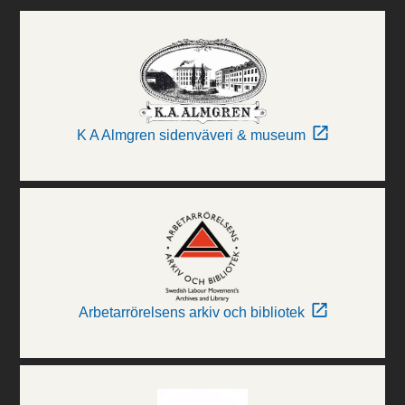
K A Almgren sidenväveri & museum
Arbetarrörelsens arkiv och bibliotek