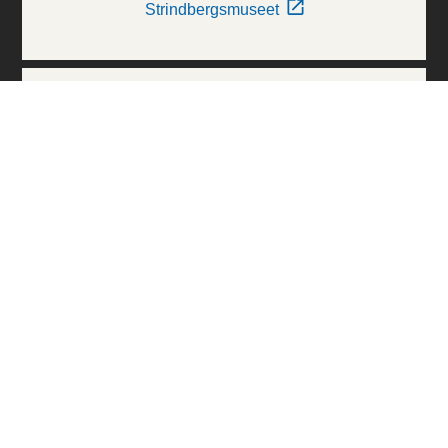
Strindbergsmuseet
Thielska Galleriet
Världskulturmuseerna