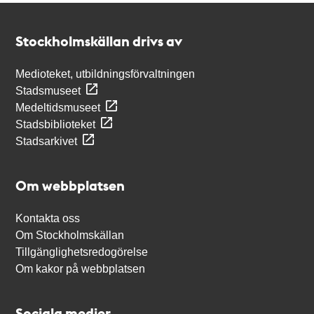
Kontakt
Stockholmskällan
Stockholmskällan drivs av
Medioteket, utbildningsförvaltningen
Stadsmuseet
Medeltidsmuseet
Stadsbiblioteket
Stadsarkivet
Om webbplatsen
Kontakta oss
Om Stockholmskällan
Tillgänglighetsredogörelse
Om kakor på webbplatsen
Sociala medier