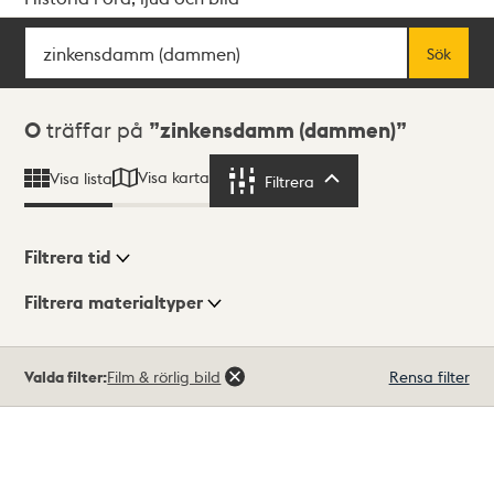
Sök
Fritextsök
Sök
Sökresultat
0
träffar på
zinkensdamm (dammen)
Visa karta
Visa lista
Filtrera
Filtrera
Filtrera tid
Filtrera materialtyper
Visningsläge
Totalt
Valda filter:
Film & rörlig bild
Rensa filter
0
träffar
Lista
Karta