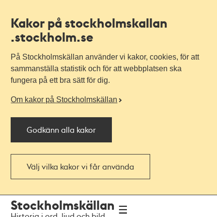
Kakor på stockholmskallan
.stockholm.se
På Stockholmskällan använder vi kakor, cookies, för att
sammanställa statistik och för att webbplatsen ska
fungera på ett bra sätt för dig.
Om kakor på Stockholmskällan
Godkänn alla kakor
Välj vilka kakor vi får använda
Till
Till
Stockholmskällan
navigationen
huvudinnehållet
Historia i ord, ljud och bild