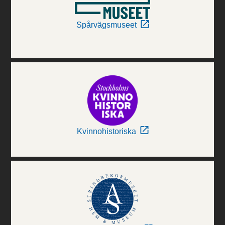
Spårvägsmuseet
Kvinnohistoriska