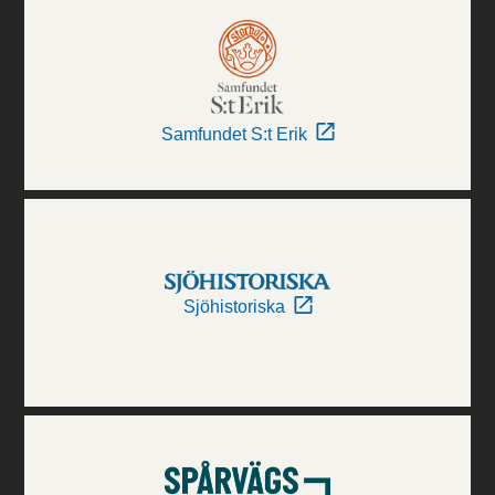
Samfundet S:t Erik
Sjöhistoriska