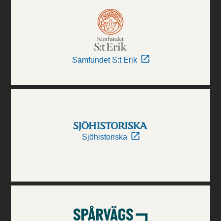
Samfundet S:t Erik
Sjöhistoriska