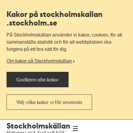
Kakor på stockholmskallan
.stockholm.se
På Stockholmskällan använder vi kakor, cookies, för att
sammanställa statistik och för att webbplatsen ska
fungera på ett bra sätt för dig.
Om kakor på Stockholmskällan
Godkänn alla kakor
Välj vilka kakor vi får använda
Till
Till
Stockholmskällan
navigationen
huvudinnehållet
Historia i ord, ljud och bild