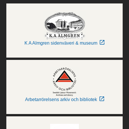
K A Almgren sidenväveri & museum
Arbetarrörelsens arkiv och bibliotek