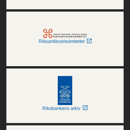
Riksantikvarieämbetet
Riksbankens arkiv