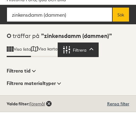
Sök
Fritextsök
Sök
Sökresultat
0
träffar på
zinkensdamm (dammen)
Visa karta
Visa lista
Filtrera
Filtrera
Filtrera tid
Filtrera materialtyper
Visningsläge
Totalt
Valda filter:
Föremål
Rensa filter
0
träffar
Lista
Karta