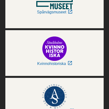
Spårvägsmuseet
Kvinnohistoriska