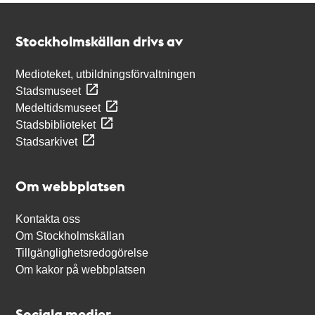
Kontakt
Stockholmskällan
Stockholmskällan drivs av
Medioteket, utbildningsförvaltningen
Stadsmuseet
Medeltidsmuseet
Stadsbiblioteket
Stadsarkivet
Om webbplatsen
Kontakta oss
Om Stockholmskällan
Tillgänglighetsredogörelse
Om kakor på webbplatsen
Sociala medier