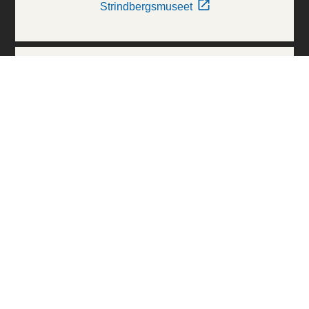
Strindbergsmuseet
Thielska Galleriet
Världskulturmuseerna