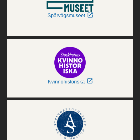
Spårvägsmuseet
Kvinnohistoriska