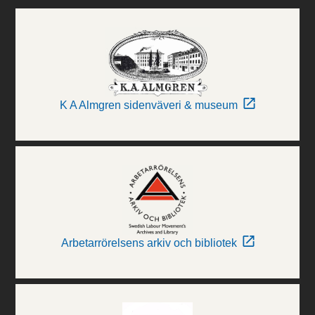
K A Almgren sidenväveri & museum
Arbetarrörelsens arkiv och bibliotek