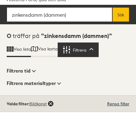
Sök
Fritextsök
Sök
Sökresultat
0
träffar på
zinkensdamm (dammen)
Visa karta
Visa lista
Filtrera
Filtrera
Filtrera tid
Filtrera materialtyper
Visningsläge
Totalt
Valda filter:
Bildkonst
Rensa filter
0
träffar
Lista
Karta