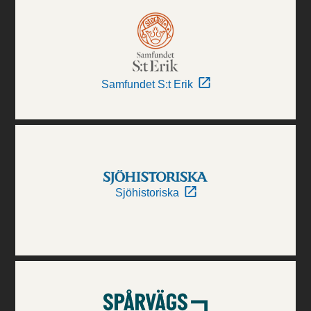
Samfundet S:t Erik
Sjöhistoriska