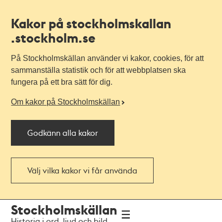
Kakor på stockholmskallan
.stockholm.se
På Stockholmskällan använder vi kakor, cookies, för att
sammanställa statistik och för att webbplatsen ska
fungera på ett bra sätt för dig.
Om kakor på Stockholmskällan
Godkänn alla kakor
Välj vilka kakor vi får använda
Till
Till
Stockholmskällan
navigationen
huvudinnehållet
Historia i ord, ljud och bild