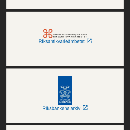
Riksantikvarieämbetet
Riksbankens arkiv