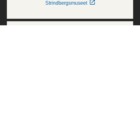
Strindbergsmuseet
Thielska Galleriet
Världskulturmuseerna