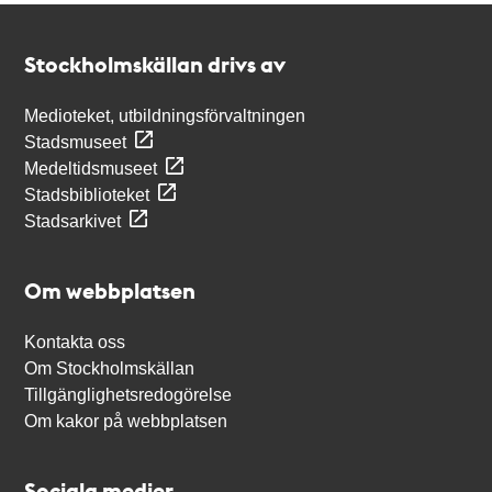
Kontakt
Stockholmskällan
Stockholmskällan drivs av
Medioteket, utbildningsförvaltningen
Stadsmuseet
Medeltidsmuseet
Stadsbiblioteket
Stadsarkivet
Om webbplatsen
Kontakta oss
Om Stockholmskällan
Tillgänglighetsredogörelse
Om kakor på webbplatsen
Sociala medier