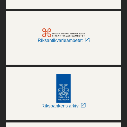
Riksantikvarieämbetet
Riksbankens arkiv