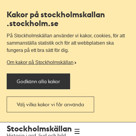
Kakor på stockholmskallan
.stockholm.se
På Stockholmskällan använder vi kakor, cookies, för att
sammanställa statistik och för att webbplatsen ska
fungera på ett bra sätt för dig.
Om kakor på Stockholmskällan
Godkänn alla kakor
Välj vilka kakor vi får använda
Till
Till
Stockholmskällan
navigationen
huvudinnehållet
Historia i ord, ljud och bild