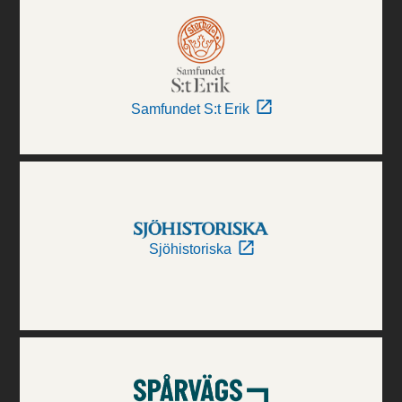
Samfundet S:t Erik
Sjöhistoriska