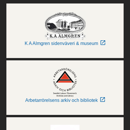
K A Almgren sidenväveri & museum
Arbetarrörelsens arkiv och bibliotek