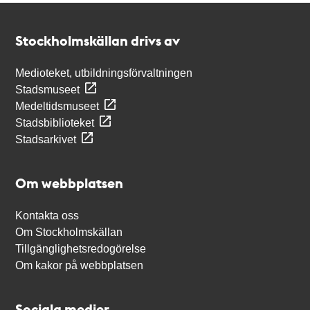
Kontakt
Stockholmskällan
Stockholmskällan drivs av
Medioteket, utbildningsförvaltningen
Stadsmuseet
Medeltidsmuseet
Stadsbiblioteket
Stadsarkivet
Om webbplatsen
Kontakta oss
Om Stockholmskällan
Tillgänglighetsredogörelse
Om kakor på webbplatsen
Sociala medier