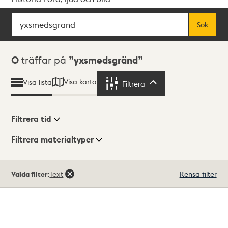
Sök
Fritextsök
Sök
Sökresultat
0
träffar på
yxsmedsgränd
Visa karta
Visa lista
Filtrera
Filtrera
Filtrera tid
Filtrera materialtyper
Visningsläge
Totalt
Valda filter:
Text
Rensa filter
0
träffar
Lista
Karta