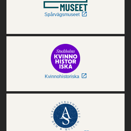
Spårvägsmuseet
Kvinnohistoriska