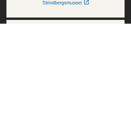
Strindbergsmuseet
Thielska Galleriet
Världskulturmuseerna