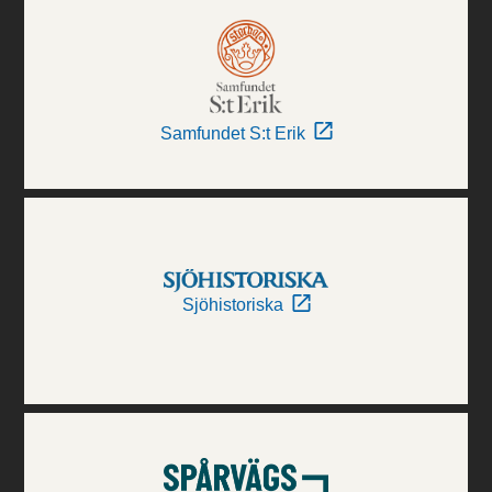
Samfundet S:t Erik
Sjöhistoriska