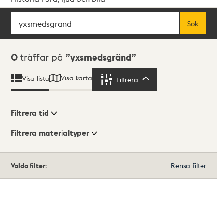
Sök
Fritextsök
Sök
Sökresultat
0
träffar på
yxsmedsgränd
Visa karta
Visa lista
Filtrera
Filtrera
Filtrera tid
Filtrera materialtyper
Visningsläge
Totalt
Valda filter:
Rensa filter
0
träffar
Lista
Karta