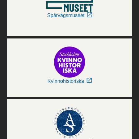
Spårvägsmuseet
Kvinnohistoriska