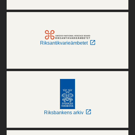
Riksantikvarieämbetet
Riksbankens arkiv