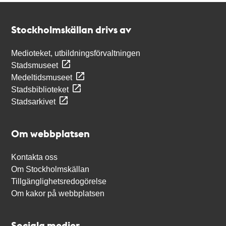
Kontakt
Stockholmskällan
Stockholmskällan drivs av
Medioteket, utbildningsförvaltningen
Stadsmuseet
Medeltidsmuseet
Stadsbiblioteket
Stadsarkivet
Om webbplatsen
Kontakta oss
Om Stockholmskällan
Tillgänglighetsredogörelse
Om kakor på webbplatsen
Sociala medier