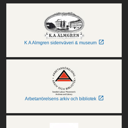
K A Almgren sidenväveri & museum
Arbetarrörelsens arkiv och bibliotek