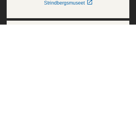
Strindbergsmuseet
Thielska Galleriet
Världskulturmuseerna