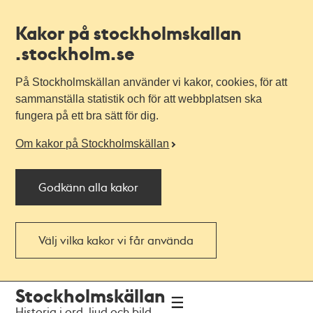
Kakor på stockholmskallan
.stockholm.se
På Stockholmskällan använder vi kakor, cookies, för att
sammanställa statistik och för att webbplatsen ska
fungera på ett bra sätt för dig.
Om kakor på Stockholmskällan
Godkänn alla kakor
Välj vilka kakor vi får använda
Till
Till
Stockholmskällan
navigationen
huvudinnehållet
Historia i ord, ljud och bild