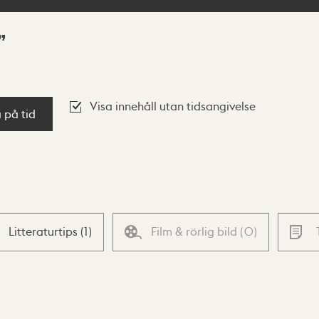
Visa innehåll utan tidsangivelse
a på tid
Litteraturtips
(
1
)
Film & rörlig bild
(
0
)