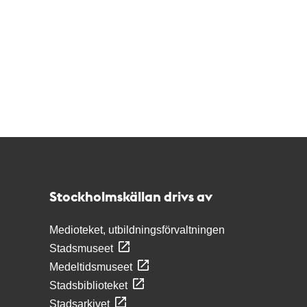
Kontakt
Stockholmskällan
Stockholmskällan drivs av
Medioteket, utbildningsförvaltningen
Stadsmuseet
Medeltidsmuseet
Stadsbiblioteket
Stadsarkivet