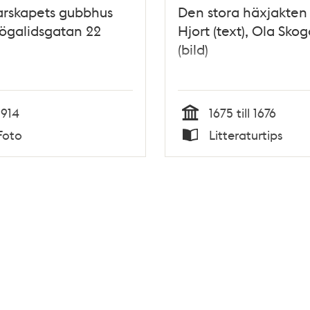
arskapets gubbhus
Den stora häxjakten 
ögalidsgatan 22
Hjort (text), Ola Sko
(bild)
1914
1675 till 1676
Tid
Foto
Litteraturtips
Typ