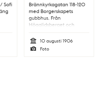
/ Sofi
Brännkyrkagatan 118-120
gäng
med Borgerskapets
gubbhus. Från
Högalidsberget och
Varvsgatan mot nordost
10 augusti 1906
Tid
Foto
Typ