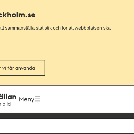
ockholm.se
tt sammanställa statistik och för att webbplatsen ska
or vi får använda
ällan
Meny
h bild