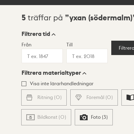
5
yxan (södermalm)
träffar på
Sökresultat
Filtrera tid
Från
Till
Visningsläge
Filtrer
Filtrera materialtyper
Lista
Karta
Visa inte lärarhandledningar
Ritning
(
0
)
Föremål
(
0
)
Bildkonst
(
0
)
Foto
(
3
)