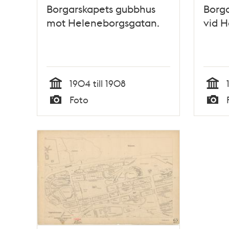
Borgarskapets gubbhus
Borg
mot Heleneborgsgatan.
vid H
1904 till 1908
Tid
Tid
Foto
Typ
Typ