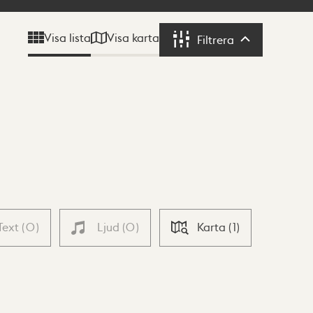
Visa karta
Visa lista
Filtrera
Filtrera
Text
(
0
)
Ljud
(
0
)
Karta
(
1
)