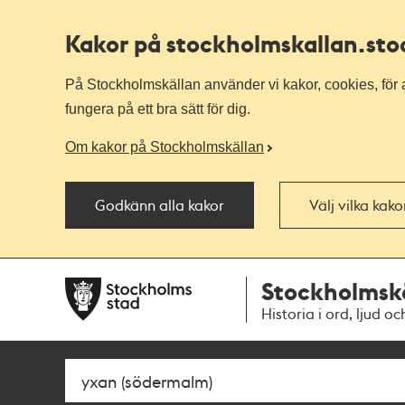
Kakor på stockholmskallan
.st
På Stockholmskällan använder vi kakor, cookies, för a
fungera på ett bra sätt för dig.
Om kakor på Stockholmskällan
Godkänn alla kakor
Välj vilka kak
Till
Till
Stockholmsk
navigationen
huvudinnehållet
Historia i ord, ljud oc
Sök
Fritextsök