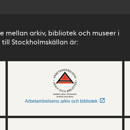
 mellan arkiv, bibliotek och museer i
till Stockholmskällan är:
Arbetarrörelsens arkiv och bibliotek