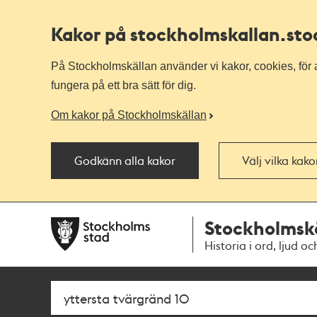
Kakor på stockholmskallan
.st
På Stockholmskällan använder vi kakor, cookies, för a
fungera på ett bra sätt för dig.
Om kakor på Stockholmskällan
Godkänn alla kakor
Välj vilka kak
Till
Till
Stockholmsk
navigationen
huvudinnehållet
Historia i ord, ljud oc
Sök
Fritextsök