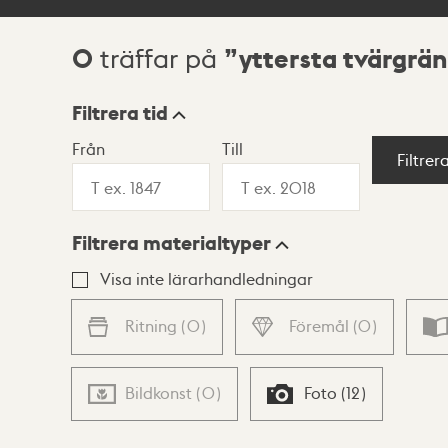
0
yttersta tvärgrä
träffar på
Sökresultat
Filtrera tid
Från
Till
Visningsläge
Filtrer
Filtrera materialtyper
Lista
Karta
Visa inte lärarhandledningar
Ritning
(
0
)
Föremål
(
0
)
Bildkonst
(
0
)
Foto
(
12
)