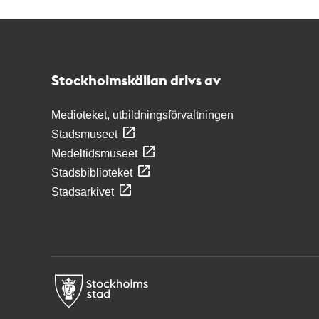
Kontakt
Stockholmskällan
Stockholmskällan drivs av
Medioteket, utbildningsförvaltningen
Stadsmuseet
Medeltidsmuseet
Stadsbiblioteket
Stadsarkivet