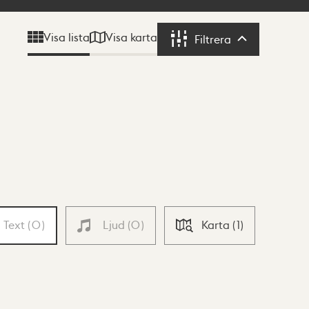
Visa karta
Visa lista
Filtrera
Filtrera
Text
(
0
)
Ljud
(
0
)
Karta
(
1
)