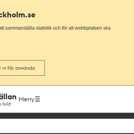
ockholm.se
tt sammanställa statistik och för att webbplatsen ska
or vi får använda
ällan
Meny
h bild