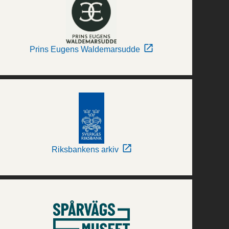
Prins Eugens Waldemarsudde
Riksbankens arkiv