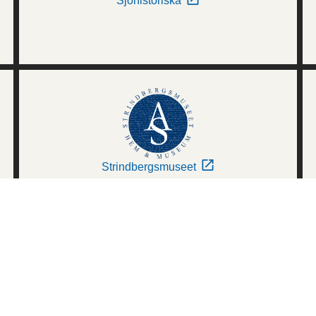
Sjöhistoriska
Strindbergsmuseet