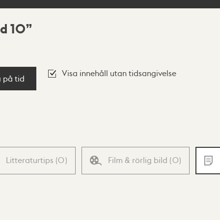
nd 10
Visa innehåll utan tidsangivelse
a på tid
Litteraturtips
(
0
)
Film & rörlig bild
(
0
)