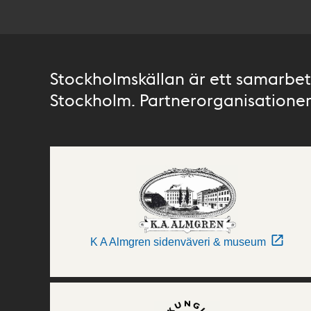
Stockholmskällan är ett samarbete
Stockholm. Partnerorganisationer 
K A Almgren sidenväveri & museum