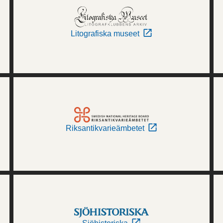
Litografiska museet
Riksantikvarieämbetet