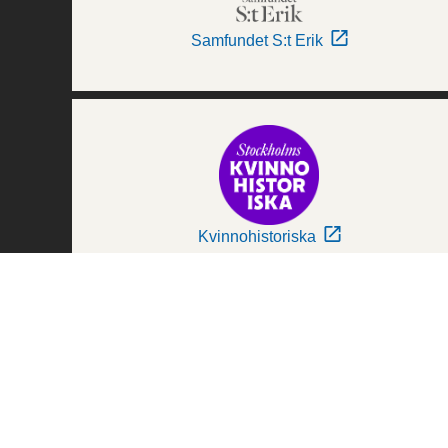
Samfundet S:t Erik
Kvinnohistoriska
Världskulturmuseerna