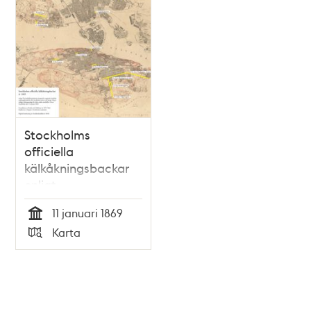
Stockholms
officiella
kälkåkningsbackar
enligt
Överståthållareämbetet
11 januari 1869
år 1869
Tid
Karta
Typ