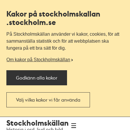
Kakor på stockholmskallan
.stockholm.se
På Stockholmskällan använder vi kakor, cookies, för att
sammanställa statistik och för att webbplatsen ska
fungera på ett bra sätt för dig.
Om kakor på Stockholmskällan
Godkänn alla kakor
Välj vilka kakor vi får använda
Till
Till
Stockholmskällan
navigationen
huvudinnehållet
Historia i ord, ljud och bild