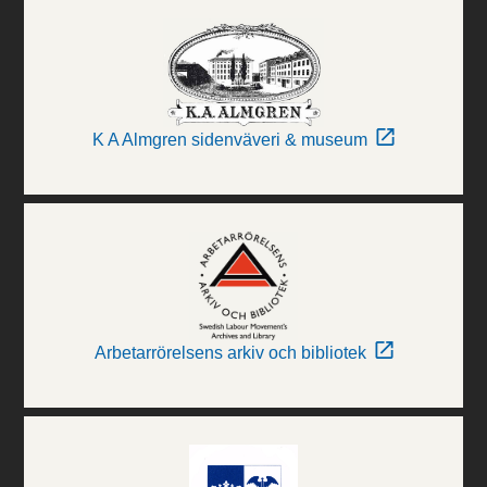
K A Almgren sidenväveri & museum
Arbetarrörelsens arkiv och bibliotek