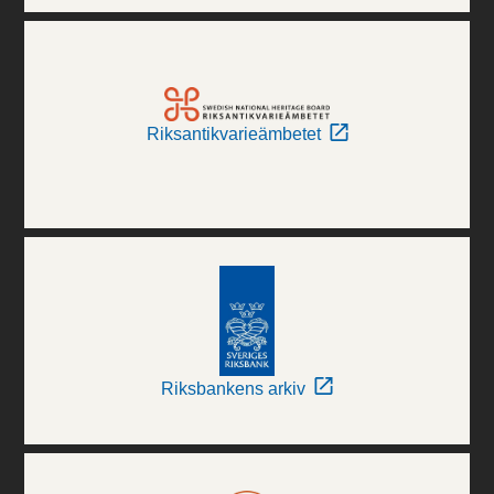
Riksantikvarieämbetet
Riksbankens arkiv