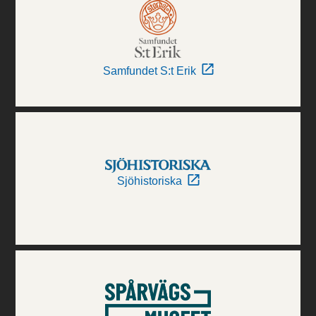
Samfundet S:t Erik
Sjöhistoriska