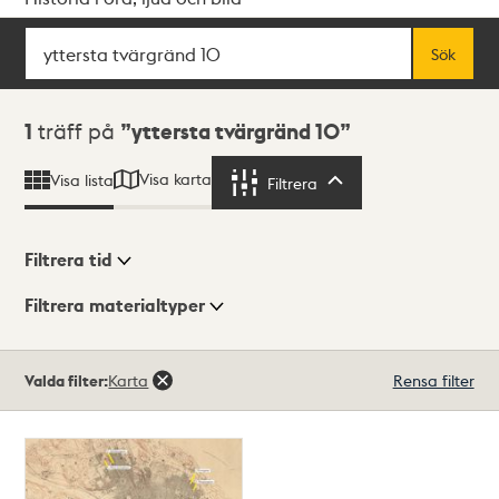
Sök
Fritextsök
Sök
Sökresultat
1
träff på
yttersta tvärgränd 10
Visa karta
Visa lista
Filtrera
Filtrera
Filtrera tid
Filtrera materialtyper
Visningsläge
Totalt
Valda filter:
Karta
Rensa filter
1
träffar
Lista
Karta