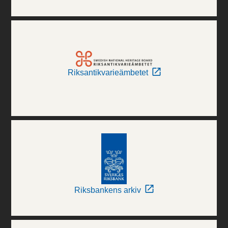
Riksantikvarieämbetet
Riksbankens arkiv