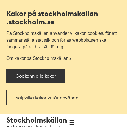
Kakor på stockholmskallan
.stockholm.se
På Stockholmskällan använder vi kakor, cookies, för att
sammanställa statistik och för att webbplatsen ska
fungera på ett bra sätt för dig.
Om kakor på Stockholmskällan
Godkänn alla kakor
Välj vilka kakor vi får använda
Till
Till
Stockholmskällan
navigationen
huvudinnehållet
Historia i ord, ljud och bild