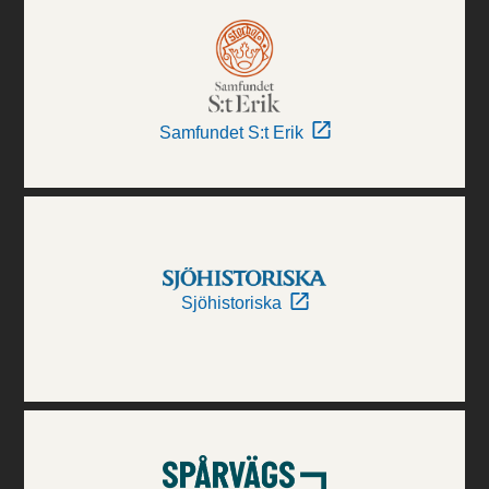
Samfundet S:t Erik
Sjöhistoriska