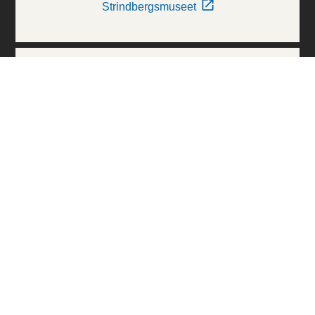
Strindbergsmuseet
Thielska Galleriet
Världskulturmuseerna