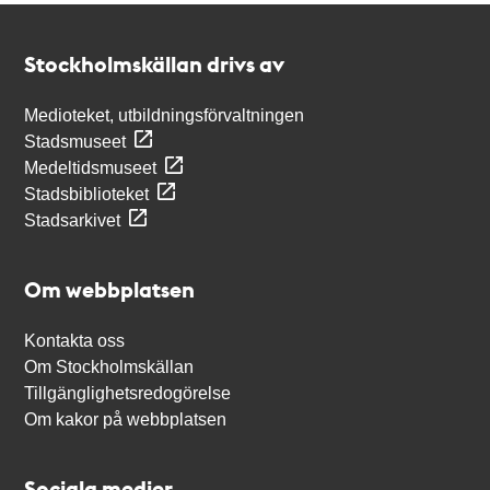
Kontakt
Stockholmskällan
Stockholmskällan drivs av
Medioteket, utbildningsförvaltningen
Stadsmuseet
Medeltidsmuseet
Stadsbiblioteket
Stadsarkivet
Om webbplatsen
Kontakta oss
Om Stockholmskällan
Tillgänglighetsredogörelse
Om kakor på webbplatsen
Sociala medier