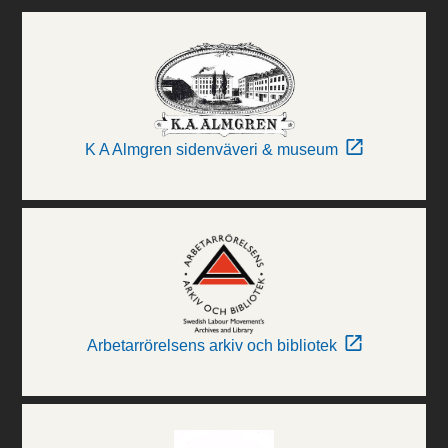
K A Almgren sidenväveri & museum
Arbetarrörelsens arkiv och bibliotek