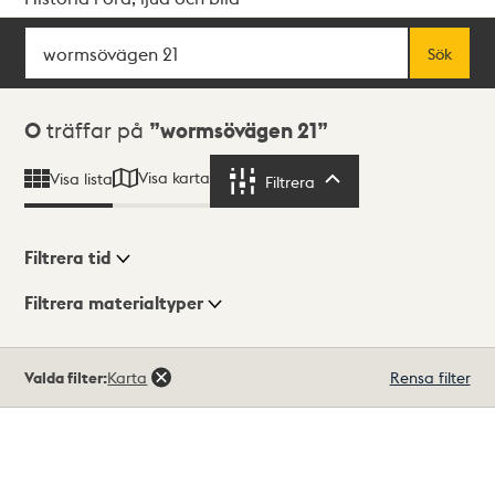
Sök
Fritextsök
Sök
Sökresultat
0
träffar på
wormsövägen 21
Visa karta
Visa lista
Filtrera
Filtrera
Filtrera tid
Filtrera materialtyper
Visningsläge
Totalt
Valda filter:
Karta
Rensa filter
0
träffar
Lista
Karta