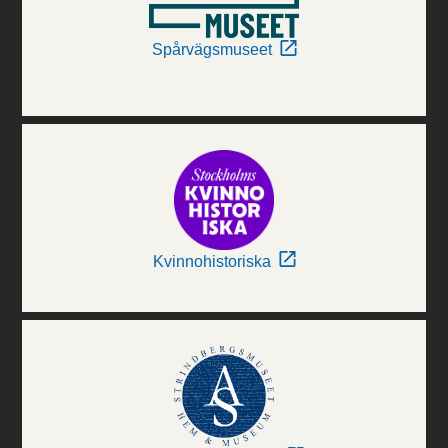
Spårvägsmuseet
Kvinnohistoriska