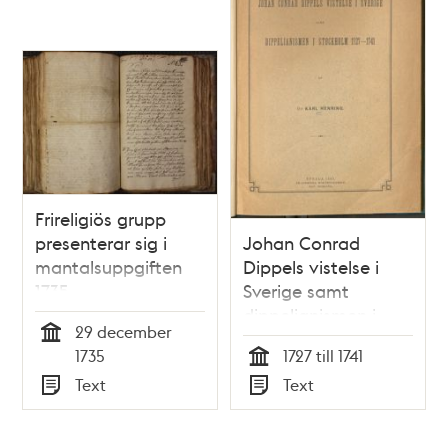
Frireligiös grupp
presenterar sig i
Johan Conrad
mantalsuppgiften
Dippels vistelse i
1735
Sverige samt
dippelianismen i
29 december
Stockholm 1727-1741
Tid
1735
1727 till 1741
Tid
Text
Text
Typ
Typ