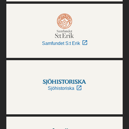
Samfundet S:t Erik
Sjöhistoriska