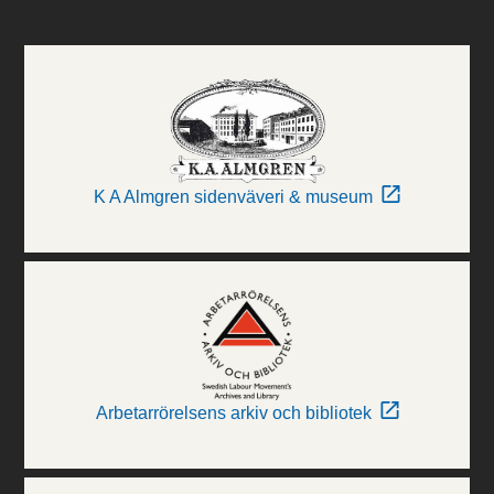
K A Almgren sidenväveri & museum
Arbetarrörelsens arkiv och bibliotek