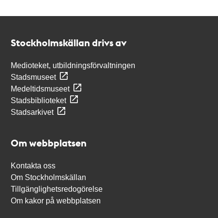
Kontakt
Stockholmskällan
Stockholmskällan drivs av
Medioteket, utbildningsförvaltningen
Stadsmuseet
Medeltidsmuseet
Stadsbiblioteket
Stadsarkivet
Om webbplatsen
Kontakta oss
Om Stockholmskällan
Tillgänglighetsredogörelse
Om kakor på webbplatsen