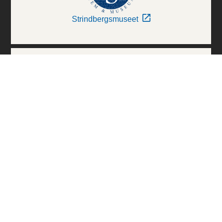
Strindbergsmuseet
Thielska Galleriet
Världskulturmuseerna