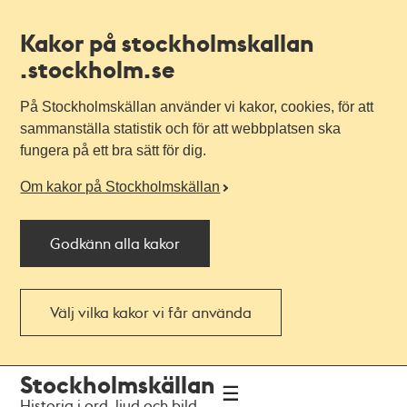
Kakor på stockholmskallan
.stockholm.se
På Stockholmskällan använder vi kakor, cookies, för att
sammanställa statistik och för att webbplatsen ska
fungera på ett bra sätt för dig.
Om kakor på Stockholmskällan
Godkänn alla kakor
Välj vilka kakor vi får använda
Till
Till
Stockholmskällan
navigationen
huvudinnehållet
Historia i ord, ljud och bild