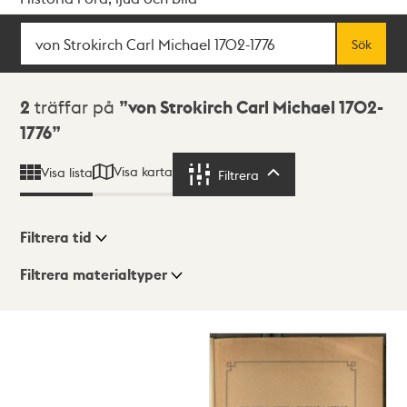
Sök
Fritextsök
Sök
Sökresultat
2
träffar på
von Strokirch Carl Michael 1702-
1776
Visa karta
Visa lista
Filtrera
Filtrera
Filtrera tid
Filtrera materialtyper
Visningsläge
Totalt
2
träffar
Lista
Karta