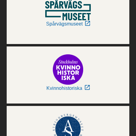
Spårvägsmuseet
Kvinnohistoriska