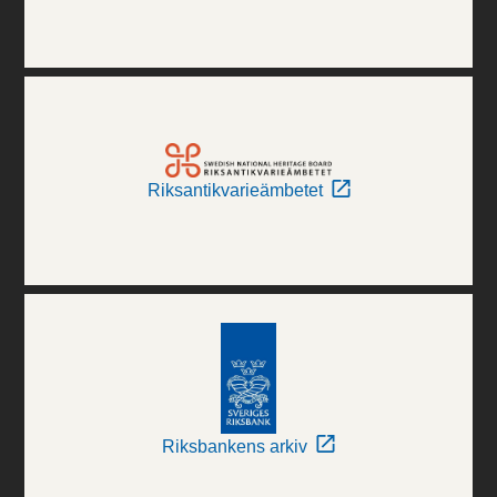
Riksantikvarieämbetet
Riksbankens arkiv