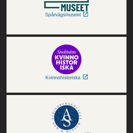
Spårvägsmuseet
Kvinnohistoriska