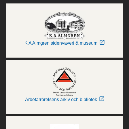
K A Almgren sidenväveri & museum
Arbetarrörelsens arkiv och bibliotek