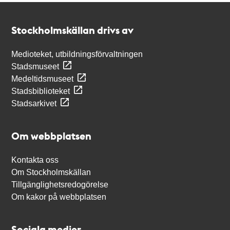
Kontakt
Stockholmskällan
Stockholmskällan drivs av
Medioteket, utbildningsförvaltningen
Stadsmuseet
Medeltidsmuseet
Stadsbiblioteket
Stadsarkivet
Om webbplatsen
Kontakta oss
Om Stockholmskällan
Tillgänglighetsredogörelse
Om kakor på webbplatsen
Sociala medier