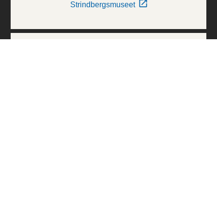
Strindbergsmuseet
Thielska Galleriet
Världskulturmuseerna