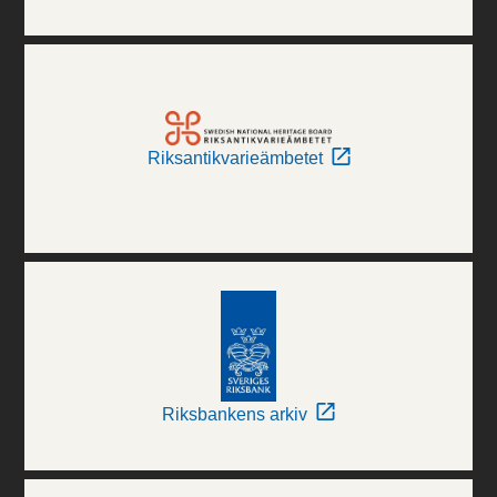
Riksantikvarieämbetet
Riksbankens arkiv