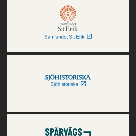
Samfundet S:t Erik
Sjöhistoriska