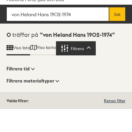
Sök
Fritextsök
Sök
Sökresultat
0
träffar på
von Heland Hans 1902-1974
Visa karta
Visa lista
Filtrera
Filtrera
Filtrera tid
Filtrera materialtyper
Visningsläge
Totalt
Valda filter:
Rensa filter
0
träffar
Lista
Karta