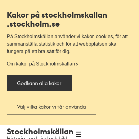
Kakor på stockholmskallan
.stockholm.se
På Stockholmskällan använder vi kakor, cookies, för att
sammanställa statistik och för att webbplatsen ska
fungera på ett bra sätt för dig.
Om kakor på Stockholmskällan
Godkänn alla kakor
Välj vilka kakor vi får använda
Till
Till
Stockholmskällan
navigationen
huvudinnehållet
Historia i ord, ljud och bild