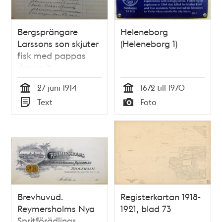
Bergsprängare
Heleneborg
Larssons son skjuter
(Heleneborg 1)
fisk med pappas
dynamit -
polisrapport 1914
27 juni 1914
1672 till 1970
Tid
Tid
Text
Foto
Typ
Typ
Brevhuvud.
Registerkartan 1918-
Reymersholms Nya
1921, blad 73
Spritförädlings