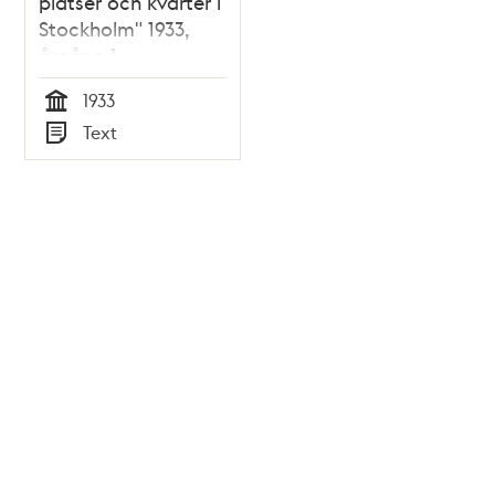
platser och kvarter i
Stockholm" 1933,
årgång 1
1933
Tid
Text
Typ