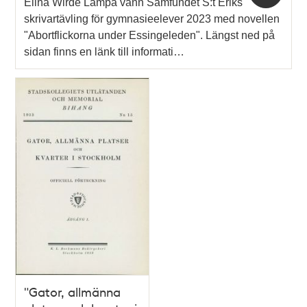
Elina Wirde Lampa vann Samfundet S:t Eriks
skrivartävling för gymnasieelever 2023 med novellen
"Abortflickorna under Essingeleden". Längst ned på
sidan finns en länk till informati…
"Gator, allmänna