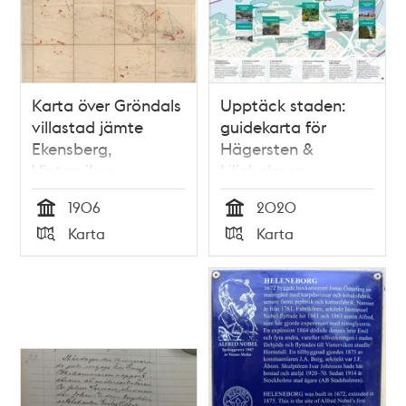
Karta över Gröndals
Upptäck staden:
villastad jämte
guidekarta för
Ekensberg,
Hägersten &
Vinterviken,
Liljeholmen
Blommensberg och
1906
2020
Fågelsången
Tid
Tid
Karta
Karta
Typ
Typ