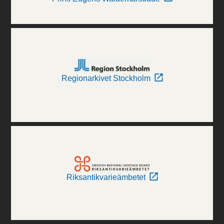
Regionarkivet Stockholm
Riksantikvarieämbetet