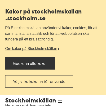
Kakor på stockholmskallan
.stockholm.se
På Stockholmskällan använder vi kakor, cookies, för att
sammanställa statistik och för att webbplatsen ska
fungera på ett bra sätt för dig.
Om kakor på Stockholmskällan
Godkänn alla kakor
Välj vilka kakor vi får använda
Till
Till
Stockholmskällan
navigationen
huvudinnehållet
Historia i ord, ljud och bild