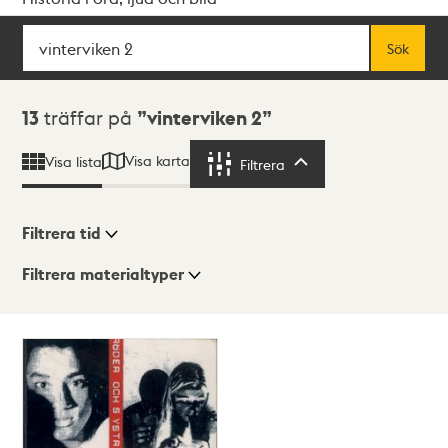
Sök
Fritextsök
Sök
Sökresultat
13
träffar på
vinterviken 2
Visa karta
Visa lista
Filtrera
Filtrera
Filtrera tid
Filtrera materialtyper
Visningsläge
Totalt
13
träffar
Lista
Karta