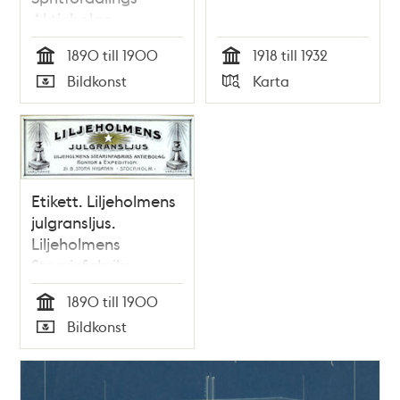
Aktiebolag
1890 till 1900
1918 till 1932
Tid
Tid
Bildkonst
Karta
Typ
Typ
Etikett. Liljeholmens
julgransljus.
Liljeholmens
Stearinfabriks-
Aktiebolag
1890 till 1900
Tid
Bildkonst
Typ