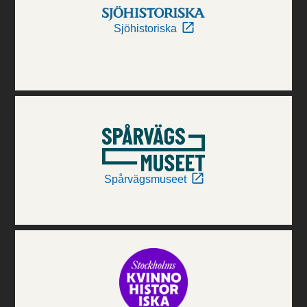
Sjöhistoriska
Spårvägsmuseet