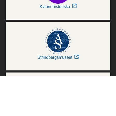
Kvinnohistoriska
Strindbergsmuseet
Thielska Galleriet