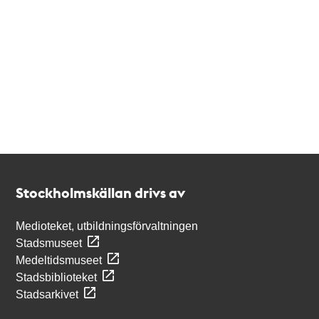
Kontakt
Stockholmskällan
Stockholmskällan drivs av
Medioteket, utbildningsförvaltningen
Stadsmuseet
Medeltidsmuseet
Stadsbiblioteket
Stadsarkivet