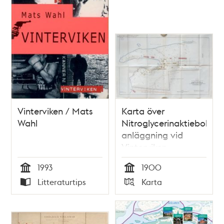
Vinterviken / Mats
Karta över
Wahl
Nitroglycerinaktiebolage
anläggning vid
Vinterviken
1993
1900
Tid
Tid
Litteraturtips
Karta
Typ
Typ