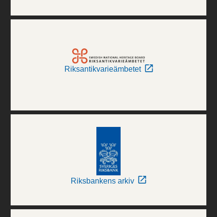
Riksantikvarieämbetet
Riksbankens arkiv