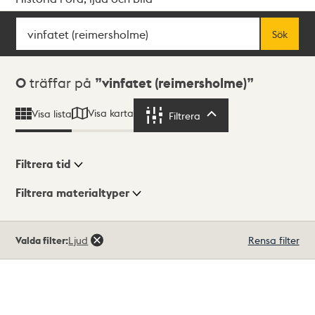
Sök
Fritextsök
Sök
Sökresultat
0
träffar på
vinfatet (reimersholme)
Visa karta
Visa lista
Filtrera
Filtrera
Filtrera tid
Filtrera materialtyper
Visningsläge
Totalt
Valda filter:
Ljud
Rensa filter
0
träffar
Lista
Karta