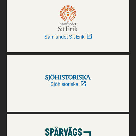
Samfundet S:t Erik
Sjöhistoriska