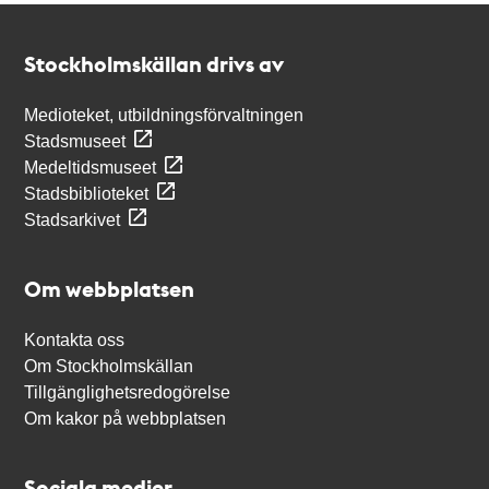
Kontakt
Stockholmskällan
Stockholmskällan drivs av
Medioteket, utbildningsförvaltningen
Stadsmuseet
Medeltidsmuseet
Stadsbiblioteket
Stadsarkivet
Om webbplatsen
Kontakta oss
Om Stockholmskällan
Tillgänglighetsredogörelse
Om kakor på webbplatsen
Sociala medier