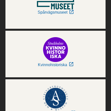
Spårvägsmuseet
Kvinnohistoriska