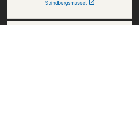
Strindbergsmuseet
Thielska Galleriet
Världskulturmuseerna