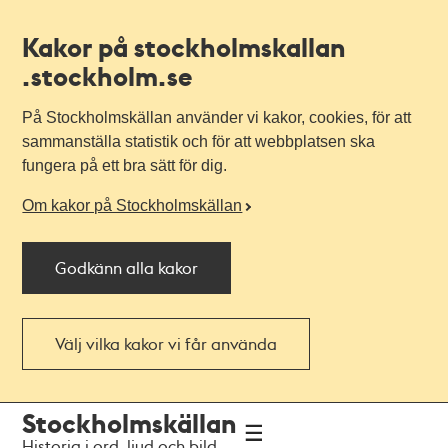
Kakor på stockholmskallan
.stockholm.se
På Stockholmskällan använder vi kakor, cookies, för att
sammanställa statistik och för att webbplatsen ska
fungera på ett bra sätt för dig.
Om kakor på Stockholmskällan
Godkänn alla kakor
Välj vilka kakor vi får använda
Till
Till
Stockholmskällan
navigationen
huvudinnehållet
Historia i ord, ljud och bild