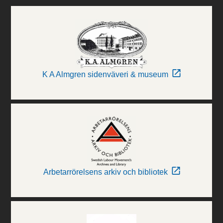
K A Almgren sidenväveri & museum
Arbetarrörelsens arkiv och bibliotek